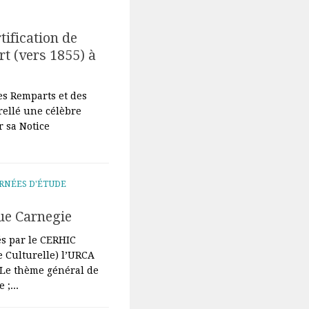
tification de
t (vers 1855) à
es Remparts et des
rellé une célèbre
 sa Notice
RNÉES D'ÉTUDE
que Carnegie
s par le CERHIC
e Culturelle) l’URCA
Le thème général de
 ;...