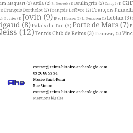
ca
um Maquart
(2)
Attila
(2)
Boulingrin
(2)
B. Decrock
(1)
Canopé
(1)
François Pinnelli
François Berthelot
(2)
François Lefèvre
(2)
1)
Jovin
(9)
Leblan
(3)
ph Bouvier
(1)
JP et J Husson
(1)
L. Demaison
(1)
Rigaud
(8)
Porte de Mars
(7)
Palais du Tau
(3)
P
Neiss
(12)
Tennis Club de Reims
(3)
Vinc
Tramway
(2)
contact@reims-histoire-archeologie.com
03 26 88 53 34
Musée Saint-Remi
Rue Simon
contact@reims-histoire-archeologie.com
Mentions légales