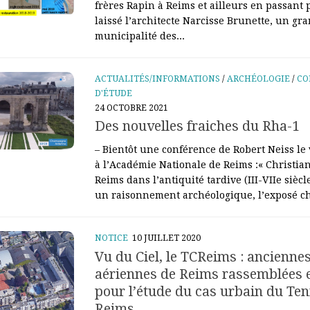
frères Rapin à Reims et ailleurs en passant 
laissé l’architecte Narcisse Brunette, un gra
municipalité des...
ACTUALITÉS/INFORMATIONS
/
ARCHÉOLOGIE
/
CO
D'ÉTUDE
24 OCTOBRE 2021
Des nouvelles fraiches du Rha-1
– Bientôt une conférence de Robert Neiss l
à l’Académie Nationale de Reims :« Christi
Reims dans l’antiquité tardive (III-VIIe siècl
un raisonnement archéologique, l’exposé ch
NOTICE
10 JUILLET 2020
Vu du Ciel, le TCReims : ancienn
aériennes de Reims rassemblées 
pour l’étude du cas urbain du Ten
Reims