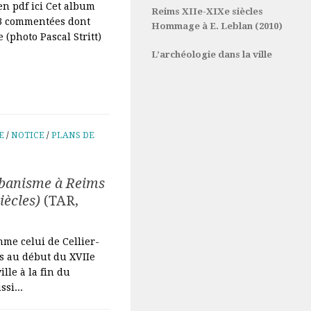
en pdf ici Cet album
Reims XIIe-XIXe siècles
A3 commentées dont
Hommage à E. Leblan (2010)
 (photo Pascal Stritt)
L’archéologie dans la ville
E
/
NOTICE
/
PLANS DE
rbanisme à Reims
iècles)
(TAR,
me celui de Cellier-
és au début du XVIIe
ille à la fin du
si...