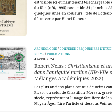
est visible ici et maintenant téléchargeable 
du Rha (n°6, 1995) rassemble 34 planches 
quelques unes en couleurs : tête de Lothaire
découverte par Henri Deneux...
ARCHÉOLOGIE
/
CONFÉRENCES/JOURNÉES D'ÉTUD
REIMS
/
PUBLICATIONS
4 AVRIL 2024
Robert Neiss :
Christianisme et u
dans l’antiquité tardive (IIIe-VIIe s
Mélanges Académiques 2022)
Les plus anciens plans connus de Reims com
Picart, ou celui de Chastillon-Moreau, grav
siècle, représentent l’image familière de la v
Moyen-Âge…Lire l’article ci-dessous Voir aus