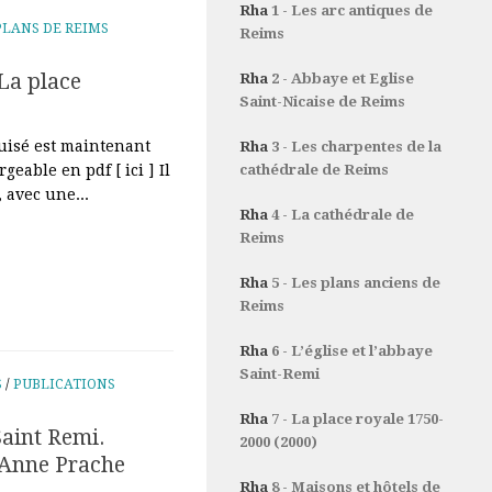
Rha
1 - Les arc antiques de
PLANS DE REIMS
Reims
La place
Rha
2 - Abbaye et Eglise
Saint-Nicaise de Reims
puisé est maintenant
Rha
3 - Les charpentes de la
geable en pdf [ ici ] Il
cathédrale de Reims
 avec une...
Rha
4 - La cathédrale de
Reims
Rha
5 - Les plans anciens de
Reims
Rha
6 - L’église et l’abbaye
Saint-Remi
S
/
PUBLICATIONS
Rha
7 - La place royale 1750-
Saint Remi.
2000 (2000)
r Anne Prache
Rha
8 - Maisons et hôtels de