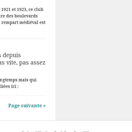
 1921 et 1923, ce club
dure des boulevards
en rempart médiéval est
s depuis
s vite, pas assez
ongtemps mais qui
iées ici :
Page suivante »