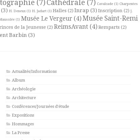
rtographie
(7)
Cathédrale
(7)
Cavalcade
(1)
Charpentes
(3)
Inrap
(3)
Halles
(2)
Inscription
(2)
H. Deneux
(1)
H. Jadart
(1)
J.
Musée Saint-Remi
Musée Le Vergeur
(4)
Mausolée
(1)
ReimsAvant
(4)
rinces de la Jeunesse
(2)
Remparts
(2)
ent Barbin
(3)
Actualités/Informations
Album
Archéologie
Architecture
Conférences/Journées d'étude
Expositions
Hommages
La Presse