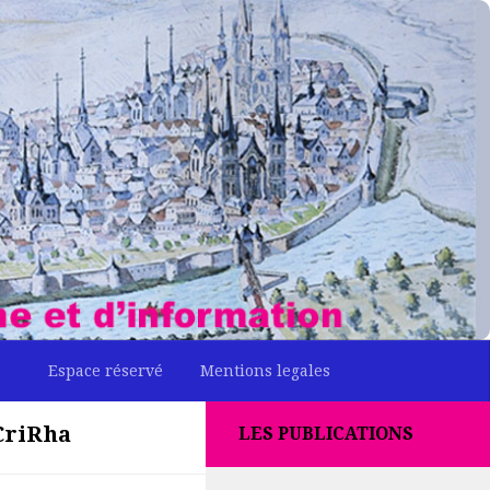
Espace réservé
Mentions legales
 CriRha
LES PUBLICATIONS