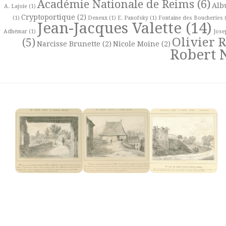
Académie Nationale de Reims
(6)
Alb
A. Lajoie
(1)
Cryptoportique
(2)
(1)
Deneux
(1)
E. Panofsky
(1)
Fontaine des Boucheries
(
Jean-Jacques Valette
(14)
Adhémar
(1)
Jose
Olivier 
(5)
Narcisse Brunette
(2)
Nicole Moine
(2)
Robert 