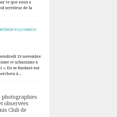
par ce que nous a
nd serviteur de la
NFÉRENCES/JOURNÉES
e vendredi 19 novembre
anisme et urbanisme à
e) ». En se fondant sur
erchera à...
es photographies
et observées
nis Club de