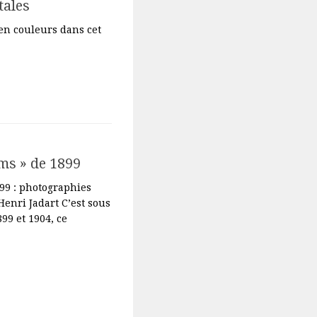
tales
 en couleurs dans cet
ims » de 1899
899 : photographies
Henri Jadart C’est sous
899 et 1904, ce