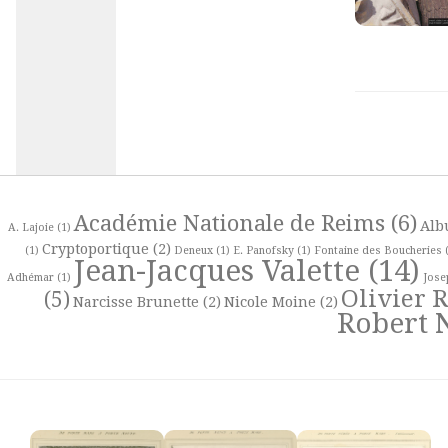
Académie Nationale de Reims
(6)
Alb
A. Lajoie
(1)
Cryptoportique
(2)
(1)
Deneux
(1)
E. Panofsky
(1)
Fontaine des Boucheries
(
Jean-Jacques Valette
(14)
Adhémar
(1)
Jose
Olivier 
(5)
Narcisse Brunette
(2)
Nicole Moine
(2)
Robert 