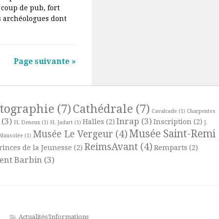
 coup de pub, fort
es archéologues dont
Page suivante »
rtographie
(7)
Cathédrale
(7)
Cavalcade
(1)
Charpentes
(3)
Inrap
(3)
Halles
(2)
Inscription
(2)
H. Deneux
(1)
H. Jadart
(1)
J.
Musée Saint-Remi
Musée Le Vergeur
(4)
Mausolée
(1)
ReimsAvant
(4)
rinces de la Jeunesse
(2)
Remparts
(2)
ent Barbin
(3)
Actualités/Informations