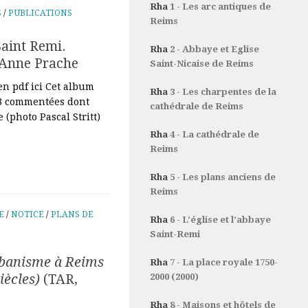
Rha
1 - Les arc antiques de
S
/
PUBLICATIONS
Reims
Saint Remi.
Rha
2 - Abbaye et Eglise
r Anne Prache
Saint-Nicaise de Reims
en pdf ici Cet album
Rha
3 - Les charpentes de la
A3 commentées dont
cathédrale de Reims
 (photo Pascal Stritt)
Rha
4 - La cathédrale de
Reims
Rha
5 - Les plans anciens de
Reims
E
/
NOTICE
/
PLANS DE
Rha
6 - L’église et l’abbaye
Saint-Remi
rbanisme à Reims
Rha
7 - La place royale 1750-
iècles)
(TAR,
2000 (2000)
Rha
8 - Maisons et hôtels de