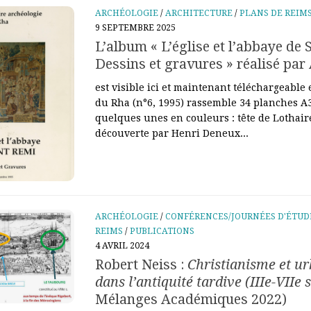
ARCHÉOLOGIE
/
ARCHITECTURE
/
PLANS DE REIM
9 SEPTEMBRE 2025
L’album « L’église et l’abbaye de 
Dessins et gravures » réalisé pa
est visible ici et maintenant téléchargeable 
du Rha (n°6, 1995) rassemble 34 planches 
quelques unes en couleurs : tête de Lothaire
découverte par Henri Deneux...
ARCHÉOLOGIE
/
CONFÉRENCES/JOURNÉES D'ÉTUD
REIMS
/
PUBLICATIONS
4 AVRIL 2024
Robert Neiss :
Christianisme et u
dans l’antiquité tardive (IIIe-VIIe s
Mélanges Académiques 2022)