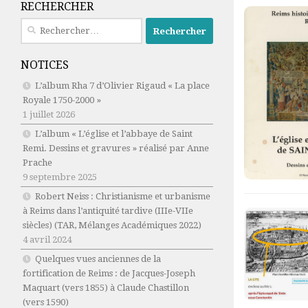
RECHERCHER
Rechercher :
NOTICES
L’album Rha 7 d’Olivier Rigaud « La place
Royale 1750-2000 »
1 juillet 2026
L’album « L’église et l’abbaye de Saint
Remi. Dessins et gravures » réalisé par Anne
Prache
9 septembre 2025
Robert Neiss :
Christianisme et urbanisme
à Reims dans l’antiquité tardive (IIIe-VIIe
siècles)
(TAR, Mélanges Académiques 2022)
4 avril 2024
Quelques vues anciennes de la
fortification de Reims : de Jacques-Joseph
Maquart (vers 1855) à Claude Chastillon
(vers 1590)