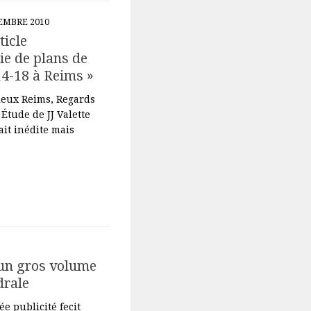
EMBRE 2010
ticle
rie de plans de
14-18 à Reims »
Vieux Reims, Regards
Étude de JJ Valette
ait inédite mais
’un gros volume
drale
e publicité fecit