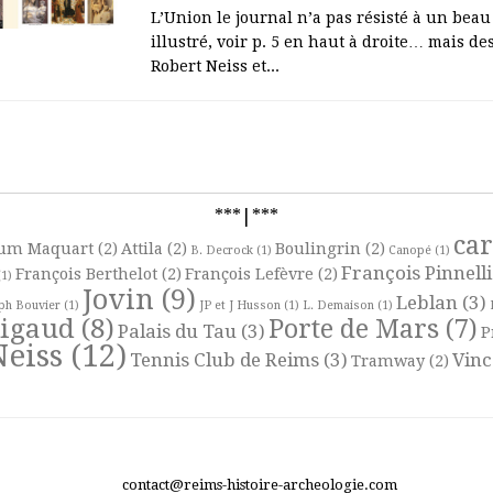
L’Union le journal n’a pas résisté à un beau
illustré, voir p. 5 en haut à droite… mais d
Robert Neiss et...
***|***
ca
um Maquart
(2)
Attila
(2)
Boulingrin
(2)
B. Decrock
(1)
Canopé
(1)
François Pinnelli
François Berthelot
(2)
François Lefèvre
(2)
1)
Jovin
(9)
Leblan
(3)
ph Bouvier
(1)
JP et J Husson
(1)
L. Demaison
(1)
Rigaud
(8)
Porte de Mars
(7)
Palais du Tau
(3)
P
Neiss
(12)
Tennis Club de Reims
(3)
Vinc
Tramway
(2)
contact@reims-histoire-archeologie.com