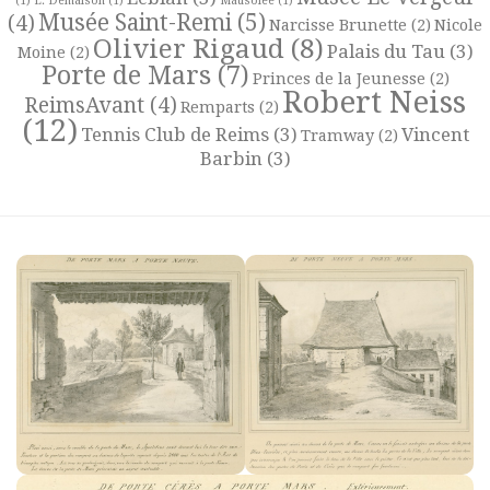
(1)
L. Demaison
(1)
Mausolée
(1)
Musée Saint-Remi
(5)
(4)
Narcisse Brunette
(2)
Nicole
Olivier Rigaud
(8)
Palais du Tau
(3)
Moine
(2)
Porte de Mars
(7)
Princes de la Jeunesse
(2)
Robert Neiss
ReimsAvant
(4)
Remparts
(2)
(12)
Tennis Club de Reims
(3)
Vincent
Tramway
(2)
Barbin
(3)