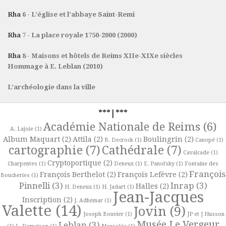
Rha
6 - L’église et l’abbaye Saint-Remi
Rha
7 - La place royale 1750-2000 (2000)
Rha
8 - Maisons et hôtels de Reims XIIe-XIXe siècles
Hommage à E. Leblan (2010)
L’archéologie dans la ville
***|***
Académie Nationale de Reims
(6)
A. Lajoie
(1)
Album Maquart
(2)
Attila
(2)
Boulingrin
(2)
B. Decrock
(1)
Canopé
(1)
cartographie
(7)
Cathédrale
(7)
Cavalcade
(1)
Cryptoportique
(2)
Charpentes
(1)
Deneux
(1)
E. Panofsky
(1)
Fontaine des
François
François Berthelot
(2)
François Lefèvre
(2)
Boucheries
(1)
Pinnelli
(3)
Inrap
(3)
Halles
(2)
H. Deneux
(1)
H. Jadart
(1)
Jean-Jacques
Inscription
(2)
J. Adhémar
(1)
Valette
(14)
Jovin
(9)
Joseph Bouvier
(1)
JP et J Husson
Musée Le Vergeur
Leblan
(3)