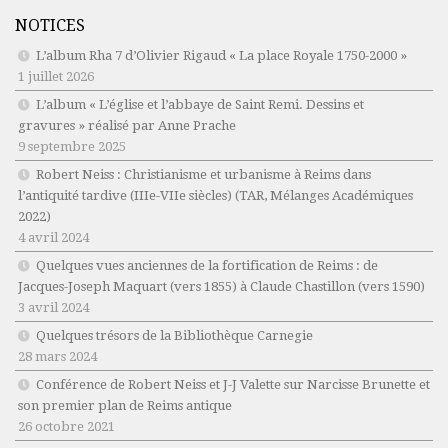
NOTICES
L’album Rha 7 d’Olivier Rigaud « La place Royale 1750-2000 »
1 juillet 2026
L’album « L’église et l’abbaye de Saint Remi. Dessins et
gravures » réalisé par Anne Prache
9 septembre 2025
Robert Neiss :
Christianisme et urbanisme à Reims dans
l’antiquité tardive (IIIe-VIIe siècles)
(TAR, Mélanges Académiques
2022)
4 avril 2024
Quelques vues anciennes de la fortification de Reims : de
Jacques-Joseph Maquart (vers 1855) à Claude Chastillon (vers 1590)
3 avril 2024
Quelques trésors de la Bibliothèque Carnegie
28 mars 2024
Conférence de Robert Neiss et J-J Valette sur Narcisse Brunette et
son premier plan de Reims antique
26 octobre 2021