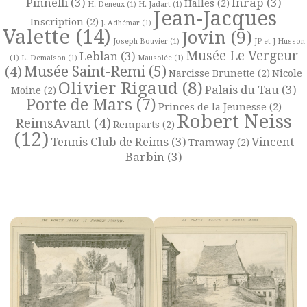
Pinnelli
(3)
Inrap
(3)
Halles
(2)
H. Deneux
(1)
H. Jadart
(1)
Jean-Jacques
Inscription
(2)
J. Adhémar
(1)
Valette
(14)
Jovin
(9)
Joseph Bouvier
(1)
JP et J Husson
Musée Le Vergeur
Leblan
(3)
(1)
L. Demaison
(1)
Mausolée
(1)
Musée Saint-Remi
(5)
(4)
Narcisse Brunette
(2)
Nicole
Olivier Rigaud
(8)
Palais du Tau
(3)
Moine
(2)
Porte de Mars
(7)
Princes de la Jeunesse
(2)
Robert Neiss
ReimsAvant
(4)
Remparts
(2)
(12)
Tennis Club de Reims
(3)
Vincent
Tramway
(2)
Barbin
(3)