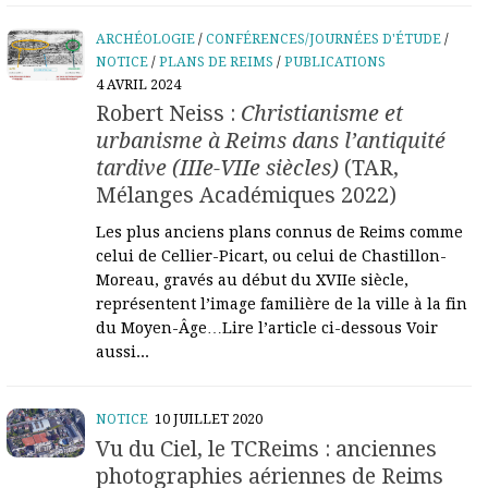
ARCHÉOLOGIE
/
CONFÉRENCES/JOURNÉES D'ÉTUDE
/
NOTICE
/
PLANS DE REIMS
/
PUBLICATIONS
4 AVRIL 2024
Robert Neiss :
Christianisme et
urbanisme à Reims dans l’antiquité
tardive (IIIe-VIIe siècles)
(TAR,
Mélanges Académiques 2022)
Les plus anciens plans connus de Reims comme
celui de Cellier-Picart, ou celui de Chastillon-
Moreau, gravés au début du XVIIe siècle,
représentent l’image familière de la ville à la fin
du Moyen-Âge…Lire l’article ci-dessous Voir
aussi...
NOTICE
10 JUILLET 2020
Vu du Ciel, le TCReims : anciennes
photographies aériennes de Reims