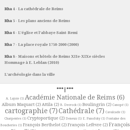
Rha
4 - La cathédrale de Reims
Rha
5 - Les plans anciens de Reims
Rha
6 - L’église et l’abbaye Saint-Remi
Rha
7 - La place royale 1750-2000 (2000)
Rha
8 - Maisons et hôtels de Reims XIIe-XIXe siècles
Hommage à E. Leblan (2010)
L’archéologie dans la ville
***|***
Académie Nationale de Reims
(6)
A. Lajoie
(1)
Album Maquart
(2)
Attila
(2)
Boulingrin
(2)
B. Decrock
(1)
Canopé
(1)
cartographie
(7)
Cathédrale
(7)
Cavalcade
(1)
Cryptoportique
(2)
Charpentes
(1)
Deneux
(1)
E. Panofsky
(1)
Fontaine des
François
François Berthelot
(2)
François Lefèvre
(2)
Boucheries
(1)