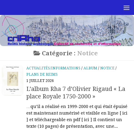
Skip to content
Catégorie :
Notice
ACTUALITÉS/INFORMATIONS
/
ALBUM
/
NOTICE
/
PLANS DE REIMS
1 JUILLET 2026
L’album Rha 7 d’Olivier Rigaud « La
place Royale 1750-2000 »
…qu’il a réalisé en 1999-2000 et qui était épuisé
est maintenant numérisé et visible en ligne [ ici
] et téléchargeable en pdf [ ici ] Il contient un
texte (10 pages) de présentation, avec une...