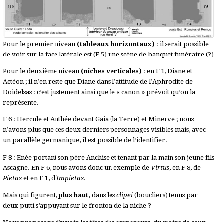
Pour le premier niveau
(tableaux horizontaux)
: il serait possible
de voir sur la face latérale est (F 5) une scène de banquet funéraire (?)
Pour le deuxième niveau
(niches verticales)
: en F 1, Diane et
Actéon ; il n’en reste que Diane dans l’attitude de l’Aphrodite de
Doidelsas : c’est justement ainsi que le « canon » prévoit qu’on la
représente.
F 6 : Hercule et Anthée devant Gaia (la Terre) et Minerve ; nous
n’avons plus que ces deux derniers personnages visibles mais, avec
un parallèle germanique, il est possible de l’identifier.
F 8 : Enée portant son père Anchise et tenant par la main son jeune fils
Ascagne. En F 6, nous avons donc un exemple de
Virtus
, en F 8, de
Pietas
et en F 1, d
‘Impietas
.
Mais qui figurent,
plus haut,
dans les
clipei
(boucliers) tenus par
deux putti s’appuyant sur le fronton de la niche ?