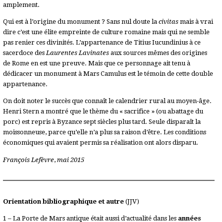
amplement.
Qui est à l’origine du monument ? Sans nul doute la
civitas
mais à vrai
dire c’est une élite empreinte de culture romaine mais qui ne semble
pas renier ces divinités. L’appartenance de Titius Iucundinius à ce
sacerdoce des
Laurentes Lavinates
aux sources mêmes des origines
de Rome en est une preuve. Mais que ce personnage ait tenu à
dédicacer un monument à Mars Camulus est le témoin de cette double
appartenance.
On doit noter le succès que connaît le calendrier rural au moyen-âge.
Henri Stern a montré que le thème du « sacrifice » (ou abattage du
porc) est repris à Byzance sept siècles plus tard. Seule disparaît la
moissonneuse, parce qu’elle n’a plus sa raison d’être. Les conditions
économiques qui avaient permis sa réalisation ont alors disparu.
François Lefèvre
,
mai 2015
Orientation bibliographique et autre
(JJV)
1 – La Porte de Mars antique était aussi d’actualité dans les
années