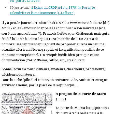
en .pdf (F. Lefèvre)
30 ans avant :
2 fiches du CRDP A4 r-v, 1979 : la Porte, le
calendrier et la moissonneuse (F.Lefèvre)
Il y a peu, le journal L’Union titrait (18-5) :
« Pour sauver la Porte
[
de
]
Mars »
et les Rémois sont appelés à contribuer à son sauvetage (et à
son étude approfondie ?). François Lefèvre, un Châlonnais mais qui a
étudié la Porte à Reims depuis 1970 (maîtrise de l’URCA) et à de
nombreuses reprises depuis, vient de proposer au Rha un résumé
actualisé décrivant l’iconographie et la signification possible de ce
monument exeptionnel. Un croquis inédit bien pratique et une
documentation (CAG51/Reims, biblio, etc.) s’y ajoutent.
Bonne lecture à tous : visiteurs, amateurs, chercheurs, professeurs,
décideurs, donateurs…
Dans la niche (pile 8) ci-contre, on retrouve Enée, Anchise et Ascagne
arrivant à Reims, par la place de la République…
A propos de la Porte de Mars
(F. L.)
La Porte de Mars a les apparences
d’un arc à trois baies mais, à la