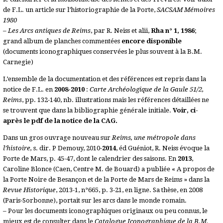
de F.L. un article sur l’historiographie de la Porte,
SACSAM Mémoires
1980
–
Les Arcs antiques de Reims
, par R. Neiss et alii,
Rha n° 1, 1986
;
grand album de planches commentées
encore disponible
(documents iconographiques conservées le plus souvent à la B.M.
Carnegie)
L’ensemble de la documentation et des références est repris dans la
notice de F.L. en
2008-2010
:
Carte Archéologique de la Gaule 51/2,
Reims
, pp. 132-140, nb. illustrations mais les références détaillées ne
se trouvent que dans la bibliographie générale initiale.
Voir, ci-
après le pdf de la notice de la CAG.
Dans un gros ouvrage nouveau sur
Reims, une métropole dans
l’histoire,
s. dir. P Demouy, 2010-
2014
, éd Guéniot, R. Neiss évoque la
Porte de Mars, p. 45-47, dont le calendrier des saisons. En
2013
,
Caroline Blonce (Caen, Centre M. de Bouard) a publiée « A propos de
la Porte Noire de Besançon et de la Porte de Mars de Reims » dans la
Revue Historique
, 2013-1, n°665, p. 3-21, en ligne. Sa thèse, en 2008
(Paris-Sorbonne), portait sur les arcs dans le monde romain.
– Pour les documents iconographiques originaux ou peu connus, le
mieux est de consulter dans le
Catalogue Iconographique de la B.M.