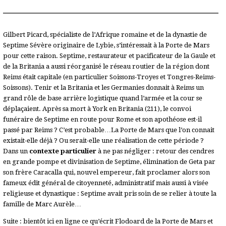
Gilbert Picard, spécialiste de l’Afrique romaine et de la dynastie de
Septime Sévère originaire de Lybie, s’intéressait à la Porte de Mars
pour cette raison. Septime, restaurateur et pacificateur de la Gaule et
de la Britania a aussi réorganisé le réseau routier de la région dont
Reims était capitale (en particulier Soissons-Troyes et Tongres-Reims-
Soissons). Tenir et la Britania et les Germanies donnait à Reims un
grand rôle de base arrière logistique quand l’armée et la cour se
déplaçaient. Après sa mort à York en Britania (211), le convoi
funéraire de Septime en route pour Rome et son apothéose est-il
passé par Reims ? C’est probable…La Porte de Mars que l’on connait
existait-elle déjà ? Ou serait-elle une réalisation de cette période ?
Dans un
contexte particulier
à ne pas négliger : retour des cendres
en grande pompe et divinisation de Septime, élimination de Geta par
son frère Caracalla qui, nouvel empereur, fait proclamer alors son
fameux édit général de citoyenneté, administratif mais aussi à visée
religieuse et dynastique : Septime avait pris soin de se relier à toute la
famille de Marc Aurèle…
Suite : bientôt ici en ligne ce qu’écrit Flodoard de la Porte de Mars et