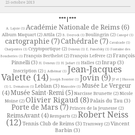
25 octobre 2013
***|***
Académie Nationale de Reims
(6)
A. Lajoie
(1)
Album Maquart
(2)
Attila
(2)
Boulingrin
(2)
B. Decrock
(1)
Canopé
(1)
cartographie
(7)
Cathédrale
(7)
Cavalcade
(1)
Cryptoportique
(2)
Charpentes
(1)
Deneux
(1)
E. Panofsky
(1)
Fontaine des
François
François Berthelot
(2)
François Lefèvre
(2)
Boucheries
(1)
Pinnelli
(3)
Inrap
(3)
Halles
(2)
H. Deneux
(1)
H. Jadart
(1)
Jean-Jacques
Inscription
(2)
J. Adhémar
(1)
Valette
(14)
Jovin
(9)
Joseph Bouvier
(1)
JP et J Husson
Musée Le Vergeur
Leblan
(3)
(1)
L. Demaison
(1)
Mausolée
(1)
Musée Saint-Remi
(5)
(4)
Narcisse Brunette
(2)
Nicole
Olivier Rigaud
(8)
Palais du Tau
(3)
Moine
(2)
Porte de Mars
(7)
Princes de la Jeunesse
(2)
Robert Neiss
ReimsAvant
(4)
Remparts
(2)
(12)
Tennis Club de Reims
(3)
Vincent
Tramway
(2)
Barbin
(3)