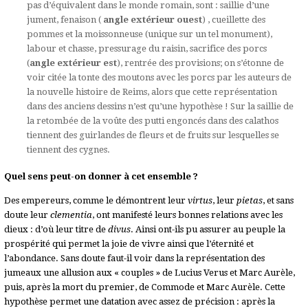
pas d’équivalent dans le monde romain, sont : saillie d’une
jument, fenaison (
angle extérieur ouest
) , cueillette des
pommes et la moissonneuse (unique sur un tel monument),
labour et chasse, pressurage du raisin, sacrifice des porcs
(
angle extérieur est
), rentrée des provisions; on s’étonne de
voir citée la tonte des moutons avec les porcs par les auteurs de
la nouvelle histoire de Reims, alors que cette représentation
dans des anciens dessins n’est qu’une hypothèse ! Sur la saillie de
la retombée de la voûte des putti engoncés dans des calathos
tiennent des guirlandes de fleurs et de fruits sur lesquelles se
tiennent des cygnes.
Quel sens peut-on donner à cet ensemble ?
Des empereurs, comme le démontrent leur
virtus
, leur
pietas
, et sans
doute leur
clementia
, ont manifesté leurs bonnes relations avec les
dieux : d’où leur titre de
divus
. Ainsi ont-ils pu assurer au peuple la
prospérité qui permet la joie de vivre ainsi que l’éternité et
l’abondance. Sans doute faut-il voir dans la représentation des
jumeaux une allusion aux « couples » de Lucius Verus et Marc Aurèle,
puis, après la mort du premier, de Commode et Marc Aurèle. Cette
hypothèse permet une datation avec assez de précision : après la