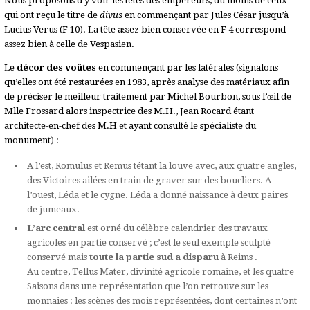
Nous proposons d’y voir les têtes des empereurs, du moins de ceux
qui ont reçu le titre de
divus
en commençant par Jules César jusqu’à
Lucius Verus (F 10). La tête assez bien conservée en F 4 correspond
assez bien à celle de Vespasien.
Le
décor des voûtes
en commençant par les latérales (signalons
qu’elles ont été restaurées en 1983, après analyse des matériaux afin
de préciser le meilleur traitement par Michel Bourbon, sous l’œil de
Mlle Frossard alors inspectrice des M.H., Jean Rocard étant
architecte-en-chef des M.H et ayant consulté le spécialiste du
monument) :
A l’est, Romulus et Remus tétant la louve avec, aux quatre angles,
des Victoires ailées en train de graver sur des boucliers. A
l’ouest, Léda et le cygne. Léda a donné naissance à deux paires
de jumeaux.
L’arc central
est orné du célèbre calendrier des travaux
agricoles en partie conservé ; c’est le seul exemple sculpté
conservé mais
toute la partie sud a
disparu
à Reims .
Au centre, Tellus Mater, divinité agricole romaine, et les quatre
Saisons dans une représentation que l’on retrouve sur les
monnaies : les scènes des mois représentées, dont certaines n’ont