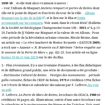
1830-50
… et elle était alors vraiment à sauver :
– voir l’Album de Maquart
Anciens rempart et portes de Reims
dont
elle est le point de départ et d’arrivée du tour de la ville…
Album
Maquart sur le site de la BM
; et le lien sur le Rha et
Petite
promenade sur les remparts
. Voir aussi, dans le récent
BSAC
(Bulletin
de la Société Archéologique Champenoise) tome 106 –
2013
, n°4, p 13-
29, l’article de JJ Valette sur Maquart et la valeur de cet Album.- Pour
cette période de la Révolution urbaine rémoise, Nicole Moine, dans
un article sur « Le rêve inachevé de Nestor Brunette » (IATEUR
2009
),
a écrit une « Annexe »:
N. Brunette ou P. Mérimée ? brève enquête sur
le sauveur de la Porte de Mars »,
pp. 421-23. Son article est en ligne
(
notice 39 du 15 juin 2013
) sur le site du Rha.
2 – Plus récemment, il y a une trentaine d’années, à des fins didactiques
et de diffusion grand public, une série de documents a été produite :
–
Patrimoine Culturel de Reims… Vestiges des monuments… période
gallo-romaine
, fiches du CRDP de Reims,
1979
et réédition 1994, fiches
2 et 3 Porte de Mars et calendrier des saisons par F. Lefèvre,
les voir
en pdf
.
-F. Lefèvre,
La Porte de Mars de Reims
, brochure du GEACA,
1980
(et
réédition) 36 pages, nb. illustrations ; suivie d’une autre brochure sur
le calendrier et la moissonneuse des Rèmes et des Trévires. Voir aussi