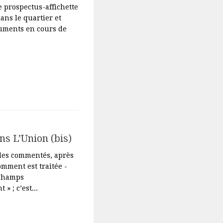
 prospectus-affichette
dans le quartier et
ocuments en cours de
ns L’Union (bis)
ples commentés, après
omment est traitée -
s Champs
» ; c’est...