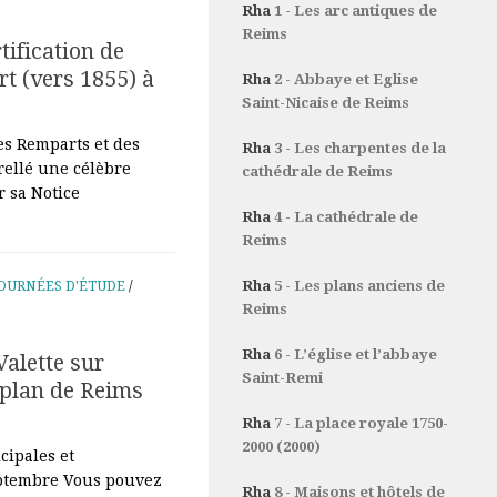
Rha
1 - Les arc antiques de
Reims
tification de
t (vers 1855) à
Rha
2 - Abbaye et Eglise
Saint-Nicaise de Reims
es Remparts et des
Rha
3 - Les charpentes de la
rellé une célèbre
cathédrale de Reims
 sa Notice
Rha
4 - La cathédrale de
Reims
Rha
5 - Les plans anciens de
OURNÉES D'ÉTUDE
/
Reims
Rha
6 - L’église et l’abbaye
Valette sur
Saint-Remi
 plan de Reims
Rha
7 - La place royale 1750-
2000 (2000)
cipales et
ptembre Vous pouvez
Rha
8 - Maisons et hôtels de