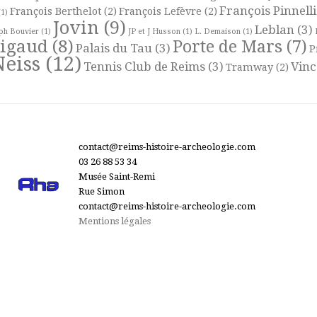
François Pinnelli
François Berthelot
(2)
François Lefèvre
(2)
1)
Jovin
(9)
Leblan
(3)
ph Bouvier
(1)
JP et J Husson
(1)
L. Demaison
(1)
Rigaud
(8)
Porte de Mars
(7)
Palais du Tau
(3)
P
Neiss
(12)
Tennis Club de Reims
(3)
Vinc
Tramway
(2)
contact@reims-histoire-archeologie.com
03 26 88 53 34
Musée Saint-Remi
Rue Simon
contact@reims-histoire-archeologie.com
Mentions légales