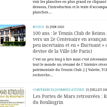
voir les planches en plus grand en cliquant 
dessous, l’introduction et le texte d’accom
planches....
NOTICE
21 JUIN 2020
100 ans : le Tennis Club de Reims
vers un 2e Centenaire en avançant
peu incertains et en « fluctuant »
devise de la Ville (de Paris)
C’est un peu long à lire mais c’est nécessai
tout le monde un résumé de l’ histoire récen
patrimoniale du Tennis Club. J-J Valette, TCR 
recherche...
CONFÉRENCES/JOURNÉES D'ÉTUDE
25 JUILLET 20
Les Portes de Mars retrouvées : 
du Boulingrin