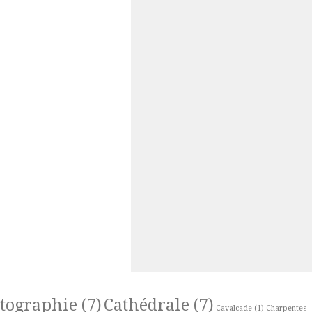
rtographie
(7)
Cathédrale
(7)
Cavalcade
(1)
Charpentes