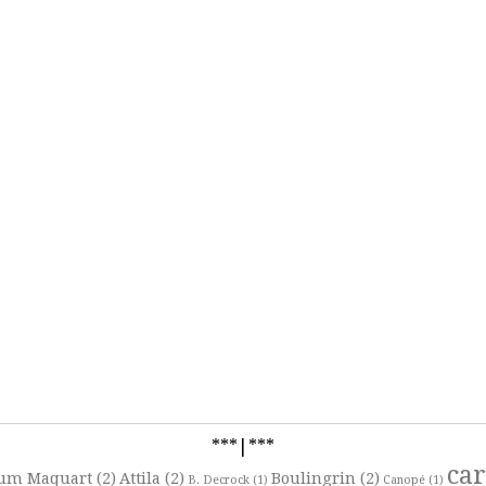
***|***
ca
um Maquart
(2)
Attila
(2)
Boulingrin
(2)
B. Decrock
(1)
Canopé
(1)