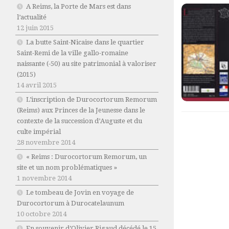
A Reims, la Porte de Mars est dans
l’actualité
12 juin 2015
La butte Saint-Nicaise dans le quartier
Saint-Remi de la ville gallo-romaine
naissante (-50) au site patrimonial à valoriser
(2015)
14 avril 2015
L’inscription de Durocortorum Remorum
(Reims) aux Princes de la Jeunesse dans le
contexte de la succession d’Auguste et du
culte impérial
28 novembre 2014
« Reims : Durocortorum Remorum, un
site et un nom problématiques »
1 novembre 2014
Le tombeau de Jovin en voyage de
Durocortorum à Durocatelaunum
10 octobre 2014
En souvenir d’Olivier Rigaud décédé le 15