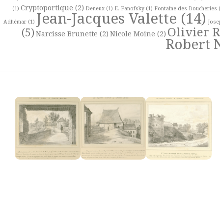
Cryptoportique
(2)
(1)
Deneux
(1)
E. Panofsky
(1)
Fontaine des Boucheries
(
Jean-Jacques Valette
(14)
Adhémar
(1)
Jose
Olivier 
(5)
Narcisse Brunette
(2)
Nicole Moine
(2)
Robert 