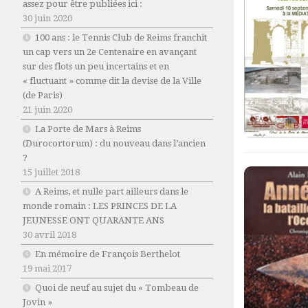
assez pour être publiées ici :
30 juin 2020
100 ans : le Tennis Club de Reims franchit
un cap vers un 2e Centenaire en avançant
sur des flots un peu incertains et en
« fluctuant » comme dit la devise de la Ville
(de Paris)
21 juin 2020
La Porte de Mars à Reims
(Durocortorum) : du nouveau dans l’ancien
?
15 juillet 2018
A Reims, et nulle part ailleurs dans le
monde romain : LES PRINCES DE LA
JEUNESSE ONT QUARANTE ANS
30 avril 2018
En mémoire de François Berthelot
19 mai 2017
Quoi de neuf au sujet du « Tombeau de
Jovin »