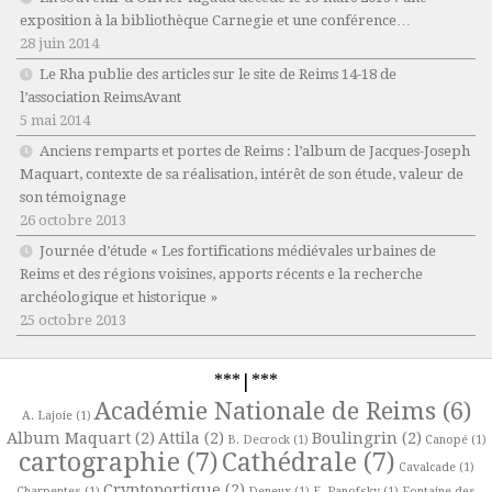
exposition à la bibliothèque Carnegie et une conférence…
28 juin 2014
Le Rha publie des articles sur le site de Reims 14-18 de
l’association ReimsAvant
5 mai 2014
Anciens remparts et portes de Reims : l’album de Jacques-Joseph
Maquart, contexte de sa réalisation, intérêt de son étude, valeur de
son témoignage
26 octobre 2013
Journée d’étude « Les fortifications médiévales urbaines de
Reims et des régions voisines, apports récents e la recherche
archéologique et historique »
25 octobre 2013
***|***
Académie Nationale de Reims
(6)
A. Lajoie
(1)
Album Maquart
(2)
Attila
(2)
Boulingrin
(2)
B. Decrock
(1)
Canopé
(1)
cartographie
(7)
Cathédrale
(7)
Cavalcade
(1)
Cryptoportique
(2)
Charpentes
(1)
Deneux
(1)
E. Panofsky
(1)
Fontaine des