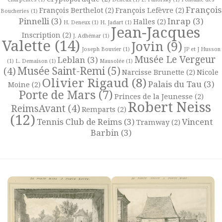
François
François Berthelot
(2)
François Lefèvre
(2)
Boucheries
(1)
Pinnelli
(3)
Inrap
(3)
Halles
(2)
H. Deneux
(1)
H. Jadart
(1)
Jean-Jacques
Inscription
(2)
J. Adhémar
(1)
Valette
(14)
Jovin
(9)
Joseph Bouvier
(1)
JP et J Husson
Musée Le Vergeur
Leblan
(3)
(1)
L. Demaison
(1)
Mausolée
(1)
Musée Saint-Remi
(5)
(4)
Narcisse Brunette
(2)
Nicole
Olivier Rigaud
(8)
Palais du Tau
(3)
Moine
(2)
Porte de Mars
(7)
Princes de la Jeunesse
(2)
Robert Neiss
ReimsAvant
(4)
Remparts
(2)
(12)
Tennis Club de Reims
(3)
Vincent
Tramway
(2)
Barbin
(3)