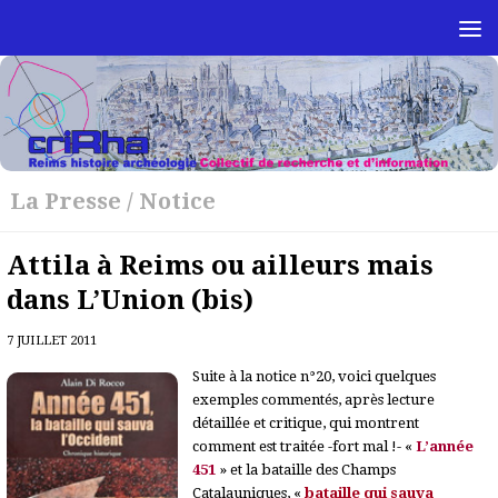
Skip to content
La Presse
/
Notice
Attila à Reims ou ailleurs mais
dans L’Union (bis)
7 JUILLET 2011
Suite à la notice n°20, voici quelques
exemples commentés, après lecture
détaillée et critique, qui montrent
comment est traitée -fort mal !- «
L’année
451
» et la bataille des Champs
Catalauniques, «
bataille qui sauva