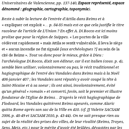
Universitaires de Valencienne, pp. 137-140,
Espace représenté, espace
dénommé : géographie, cartographie, toponymie
).
Reste à subir la lecture de l’entrée d’Attila dans Reims et à
« expliquer cet exploit »…
p. 84-85 mais est-ce que cela justifie le titre
racoleur de l’article de L’Union ? En effet A. Di Rocco est ici moins
prolixe que pour la région de Suippes.
« Les portes de la ville
cédèrent rapidement » mais Attila se sentit vulnérable, il leva le siège
et « aucun incendie ne fut signalé
[aux archéologues ?]
au sein de la
cité de Reims ».
Tout va donc pour le mieux, grâce à Dieu :
l’archéologue Di Rocco, dixit son éditeur, car il est italien (couv. p. 4),
semble bien utiliser, volontairement ou pas, le récit traditionnel et
hagiographique de l’entré des Vandales dans Reims mais à la Noël
406-janvier 407 ; les Vandales sont réputés y avoir coupé la tête à
Saint-Nicaise et à sa soeur ; ils ont ainsi, involontairement, évité
qu’un général « romain » et converti, Jovin, soit le premier et illustre
fondateur de l’Eglise de Reims… D’après le récit hagiographique de
Flodoard, les Vandales quittèrent Reims apeurés, comme Alaric
quitta Rome après son sac de la Ville en 410. (cf. JJ Valette SACSAM
2006, p. 48-49 et SACSAM 2010, p. 43-44). On ne sait presque rien au
sujet de la réalité des prises des villes, de leur rivalité (Reims, Troyes,
Sens, Metz, etc.) pour le mérite d’avoir été brûlées, dévastées par les