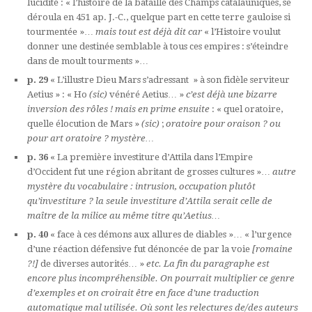
lucidité : « l’histoire de la bataille des Champs catalauniques, se
déroula en 451 ap. J.-C., quelque part en cette terre gauloise si
tourmentée »…
mais tout est déjà dit car
« l’Histoire voulut
donner une destinée semblable à tous ces empires : s’éteindre
dans de moult tourments »…
p. 29
« L’illustre Dieu Mars s’adressant » à son fidèle serviteur
Aetius » : « Ho
(sic)
vénéré Aetius… »
c’est déjà une bizarre
inversion des rôles ! mais en prime ensuite
: « quel oratoire,
quelle élocution de Mars »
(sic)
;
oratoire pour oraison ? ou
pour art oratoire ? mystère…
p. 36
« La première investiture d’Attila dans l’Empire
d’Occident fut une région abritant de grosses cultures »…
autre
mystère du vocabulaire : intrusion, occupation plutôt
qu’investiture ? la seule investiture d’Attila serait celle de
maître de la milice au même titre qu’Aetius…
p. 40
« face à ces démons aux allures de diables »… « l’urgence
d’une réaction défensive fut dénoncée de par la voie
[romaine
?!]
de diverses autorités… »
etc. La fin du paragraphe est
encore plus incompréhensible. On pourrait multiplier ce genre
d’exemples et on croirait être en face d’une traduction
automatique mal utilisée. Où sont les relectures de/des auteurs