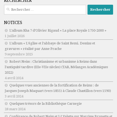
RECHERCHER
Rechercher :
NOTICES
L’album Rha 7 d’Olivier Rigaud « La place Royale 1750-2000 »
1 juillet 2026
L’album « L’église et l’abbaye de Saint Remi. Dessins et
gravures » réalisé par Anne Prache
9 septembre 2025
Robert Neiss :
Christianisme et urbanisme à Reims dans
l’antiquité tardive (IIIe-VIIe siècles)
(TAR, Mélanges Académiques
2022)
4 avril 2024
Quelques vues anciennes de la fortification de Reims : de
Jacques-Joseph Maquart (vers 1855) à Claude Chastillon (vers 1590)
3 avril 2024
Quelques trésors de la Bibliothèque Carnegie
28 mars 2024
Conférence de Robert Neiss et J-J Valette sur Narcisse Brunette et