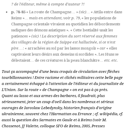
? de l’éditeur, même à compte d’auteur ?!
p. 78-85
« La route de Champagne… »
(sic)…
« Attila entre dans
Reims »…
mais en attendant, voir p. 79
, « les populations de
Champagne orientale vivaient au quotidien les débordements
sadiques des démons asiatiques ». « Cette bestialité usait les
patiences »
(sic) ! La description du sort réservé aux femmes
des villages de la région de Suippe est hallucinée, si ce n’est
pire… :
« arrachées au sol par les lassos mongols »
car
« elles
captivaient leurs désirs aux desseins si sordides ». Les Huns se
délectaient… de ces créatures à la peau blanchâtre…
etc. etc
.
Tout ça accompagné d’une beau croquis de circulation avec flèches
tourbillonnantes ! Entre racisme et clichés militaires cette belle page
a certainement échappé à l’attention de l’éditeur et du journaliste de
L’Union. Sur la route « de Champagne » on est pas à ça près.
Quant au lasso et aux armes des barbares, il faudrait, plus
sérieusement, jeter un coup d’oeil dans les nombreux et sérieux
ouvrages de Iaroslaw Lebedynsky, historien français d’origine
ukrainienne, souvent chez l’Harmattan ou Errance ; cf. wikipédia, cf.
aussi la question des Sarmates en Gaule et à Reims (voir M.
Chossenot, JJ Valette, colloque SFO de Reims, 2005, Presses