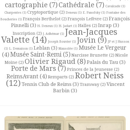
cartographie
(7)
Cathédrale
(7)
Cavalcade
(1)
Cryptoportique
(2)
Charpentes
(1)
Deneux
(1)
E. Panofsky
(1)
Fontaine des
François
François Berthelot
(2)
François Lefèvre
(2)
Boucheries
(1)
Pinnelli
(3)
Inrap
(3)
Halles
(2)
H. Deneux
(1)
H. Jadart
(1)
Jean-Jacques
Inscription
(2)
J. Adhémar
(1)
Valette
(14)
Jovin
(9)
Joseph Bouvier
(1)
JP et J Husson
Musée Le Vergeur
Leblan
(3)
(1)
L. Demaison
(1)
Mausolée
(1)
Musée Saint-Remi
(5)
(4)
Narcisse Brunette
(2)
Nicole
Olivier Rigaud
(8)
Palais du Tau
(3)
Moine
(2)
Porte de Mars
(7)
Princes de la Jeunesse
(2)
Robert Neiss
ReimsAvant
(4)
Remparts
(2)
(12)
Tennis Club de Reims
(3)
Vincent
Tramway
(2)
Barbin
(3)