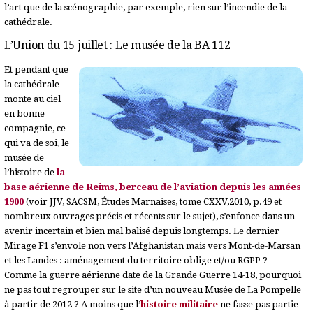
l’art que de la scénographie, par exemple, rien sur l’incendie de la
cathédrale.
L’Union du 15 juillet : Le musée de la BA 112
Et pendant que
la cathédrale
monte au ciel
en bonne
compagnie, ce
qui va de soi, le
musée de
l’histoire de
la
base aérienne de Reims, berceau de l’aviation depuis les années
1900
(voir JJV, SACSM, Études Marnaises, tome CXXV,2010, p.49 et
nombreux ouvrages précis et récents sur le sujet), s’enfonce dans un
avenir incertain et bien mal balisé depuis longtemps. Le dernier
Mirage F1 s’envole non vers l’Afghanistan mais vers Mont-de-Marsan
et les Landes : aménagement du territoire oblige et/ou RGPP ?
Comme la guerre aérienne date de la Grande Guerre 14-18, pourquoi
ne pas tout regrouper sur le site d’un nouveau Musée de La Pompelle
à partir de 2012 ? A moins que l’
histoire militaire
ne fasse pas partie