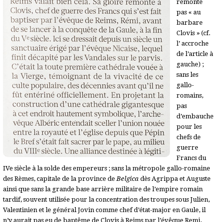
remonte
pas « au
barbare
Clovis » (cf.
l’ accroche
de l’article à
gauche) ;
sans les
gallo-
romains,
pas
d’embauche
pour les
chefs de
guerre
Francs du
IVe siècle à la solde des empereurs ; sans la métropole gallo-romaine
des Rèmes, capitale de la province de
Belgica
dès Agrippa et Auguste
ainsi que sans la grande base arrière militaire de l’empire romain
tardif, souvent utilisée pour la concentration des troupes sous Julien,
Valentinien et le général Jovin comme chef d’état-major en Gaule, il
n’y aurait pas eu de baptême de Clovis à Reims par l’évêque Remi,