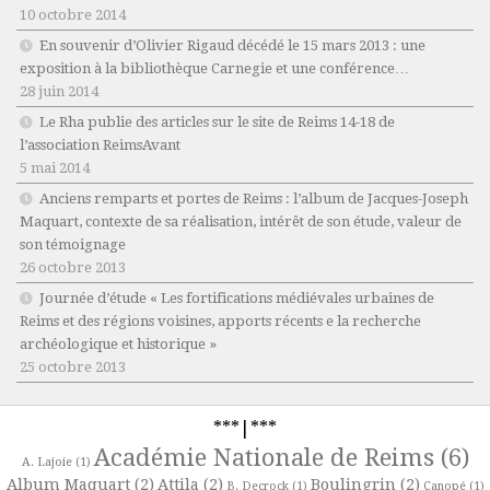
10 octobre 2014
En souvenir d’Olivier Rigaud décédé le 15 mars 2013 : une
exposition à la bibliothèque Carnegie et une conférence…
28 juin 2014
Le Rha publie des articles sur le site de Reims 14-18 de
l’association ReimsAvant
5 mai 2014
Anciens remparts et portes de Reims : l’album de Jacques-Joseph
Maquart, contexte de sa réalisation, intérêt de son étude, valeur de
son témoignage
26 octobre 2013
Journée d’étude « Les fortifications médiévales urbaines de
Reims et des régions voisines, apports récents e la recherche
archéologique et historique »
25 octobre 2013
***|***
Académie Nationale de Reims
(6)
A. Lajoie
(1)
Album Maquart
(2)
Attila
(2)
Boulingrin
(2)
B. Decrock
(1)
Canopé
(1)