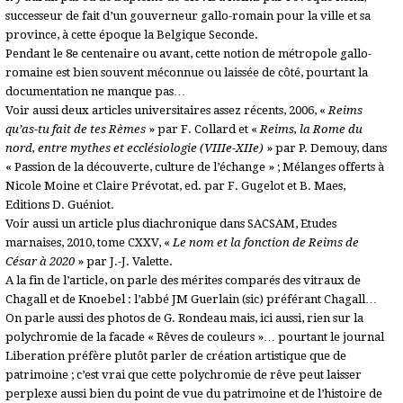
successeur de fait d’un gouverneur gallo-romain pour la ville et sa
province, à cette époque la Belgique Seconde.
Pendant le 8e centenaire ou avant, cette notion de métropole gallo-
romaine est bien souvent méconnue ou laissée de côté, pourtant la
documentation ne manque pas…
Voir aussi deux articles universitaires assez récents, 2006, «
Reims
qu’as-tu fait de tes Rèmes
» par F. Collard et «
Reims, la Rome du
nord, entre mythes et ecclésiologie (VIIIe-XIIe)
» par P. Demouy, dans
« Passion de la découverte, culture de l’échange » ; Mélanges offerts à
Nicole Moine et Claire Prévotat, ed. par F. Gugelot et B. Maes,
Editions D. Guéniot.
Voir aussi un article plus diachronique dans SACSAM, Etudes
marnaises, 2010, tome CXXV, «
Le nom et la fonction de Reims de
César à 2020
» par J.-J. Valette.
A la fin de l’article, on parle des mérites comparés des vitraux de
Chagall et de Knoebel : l’abbé JM Guerlain (sic) préférant Chagall…
On parle aussi des photos de G. Rondeau mais, ici aussi, rien sur la
polychromie de la facade « Rêves de couleurs »… pourtant le journal
Liberation préfère plutôt parler de création artistique que de
patrimoine ; c’est vrai que cette polychromie de rêve peut laisser
perplexe aussi bien du point de vue du patrimoine et de l’histoire de