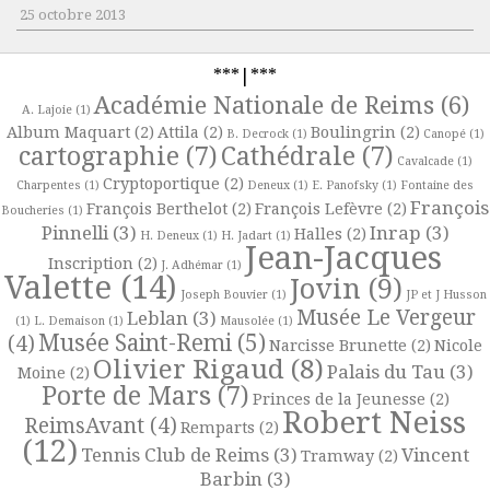
25 octobre 2013
***|***
Académie Nationale de Reims
(6)
A. Lajoie
(1)
Album Maquart
(2)
Attila
(2)
Boulingrin
(2)
B. Decrock
(1)
Canopé
(1)
cartographie
(7)
Cathédrale
(7)
Cavalcade
(1)
Cryptoportique
(2)
Charpentes
(1)
Deneux
(1)
E. Panofsky
(1)
Fontaine des
François
François Berthelot
(2)
François Lefèvre
(2)
Boucheries
(1)
Pinnelli
(3)
Inrap
(3)
Halles
(2)
H. Deneux
(1)
H. Jadart
(1)
Jean-Jacques
Inscription
(2)
J. Adhémar
(1)
Valette
(14)
Jovin
(9)
Joseph Bouvier
(1)
JP et J Husson
Musée Le Vergeur
Leblan
(3)
(1)
L. Demaison
(1)
Mausolée
(1)
Musée Saint-Remi
(5)
(4)
Narcisse Brunette
(2)
Nicole
Olivier Rigaud
(8)
Palais du Tau
(3)
Moine
(2)
Porte de Mars
(7)
Princes de la Jeunesse
(2)
Robert Neiss
ReimsAvant
(4)
Remparts
(2)
(12)
Tennis Club de Reims
(3)
Vincent
Tramway
(2)
Barbin
(3)