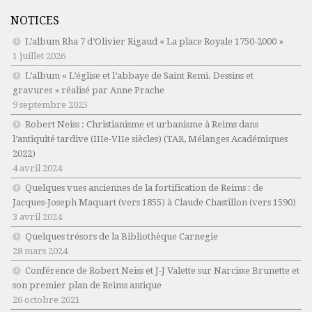
NOTICES
L’album Rha 7 d’Olivier Rigaud « La place Royale 1750-2000 »
1 juillet 2026
L’album « L’église et l’abbaye de Saint Remi. Dessins et
gravures » réalisé par Anne Prache
9 septembre 2025
Robert Neiss :
Christianisme et urbanisme à Reims dans
l’antiquité tardive (IIIe-VIIe siècles)
(TAR, Mélanges Académiques
2022)
4 avril 2024
Quelques vues anciennes de la fortification de Reims : de
Jacques-Joseph Maquart (vers 1855) à Claude Chastillon (vers 1590)
3 avril 2024
Quelques trésors de la Bibliothèque Carnegie
28 mars 2024
Conférence de Robert Neiss et J-J Valette sur Narcisse Brunette et
son premier plan de Reims antique
26 octobre 2021