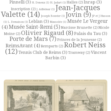
Pinnelli
(3)
Inrap
(3)
Halles
(2)
H. Deneux
(1)
H. Jadart
(1)
Jean-Jacques
Inscription
(2)
J. Adhémar
(1)
Valette
(14)
Jovin
(9)
Joseph Bouvier
(1)
JP et J Husson
Musée Le Vergeur
Leblan
(3)
(1)
L. Demaison
(1)
Mausolée
(1)
Musée Saint-Remi
(5)
(4)
Narcisse Brunette
(2)
Nicole
Olivier Rigaud
(8)
Palais du Tau
(3)
Moine
(2)
Porte de Mars
(7)
Princes de la Jeunesse
(2)
Robert Neiss
ReimsAvant
(4)
Remparts
(2)
(12)
Tennis Club de Reims
(3)
Vincent
Tramway
(2)
Barbin
(3)