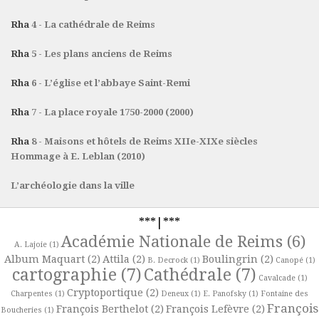
Rha
4 - La cathédrale de Reims
Rha
5 - Les plans anciens de Reims
Rha
6 - L’église et l’abbaye Saint-Remi
Rha
7 - La place royale 1750-2000 (2000)
Rha
8 - Maisons et hôtels de Reims XIIe-XIXe siècles
Hommage à E. Leblan (2010)
L’archéologie dans la ville
***|***
Académie Nationale de Reims
(6)
A. Lajoie
(1)
Album Maquart
(2)
Attila
(2)
Boulingrin
(2)
B. Decrock
(1)
Canopé
(1)
cartographie
(7)
Cathédrale
(7)
Cavalcade
(1)
Cryptoportique
(2)
Charpentes
(1)
Deneux
(1)
E. Panofsky
(1)
Fontaine des
François
François Berthelot
(2)
François Lefèvre
(2)
Boucheries
(1)