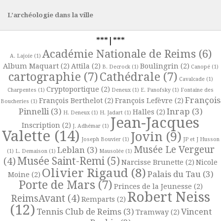
L’archéologie dans la ville
***|***
Académie Nationale de Reims
(6)
A. Lajoie
(1)
Album Maquart
(2)
Attila
(2)
Boulingrin
(2)
B. Decrock
(1)
Canopé
(1)
cartographie
(7)
Cathédrale
(7)
Cavalcade
(1)
Cryptoportique
(2)
Charpentes
(1)
Deneux
(1)
E. Panofsky
(1)
Fontaine des
François
François Berthelot
(2)
François Lefèvre
(2)
Boucheries
(1)
Pinnelli
(3)
Inrap
(3)
Halles
(2)
H. Deneux
(1)
H. Jadart
(1)
Jean-Jacques
Inscription
(2)
J. Adhémar
(1)
Valette
(14)
Jovin
(9)
Joseph Bouvier
(1)
JP et J Husson
Musée Le Vergeur
Leblan
(3)
(1)
L. Demaison
(1)
Mausolée
(1)
Musée Saint-Remi
(5)
(4)
Narcisse Brunette
(2)
Nicole
Olivier Rigaud
(8)
Palais du Tau
(3)
Moine
(2)
Porte de Mars
(7)
Princes de la Jeunesse
(2)
Robert Neiss
ReimsAvant
(4)
Remparts
(2)
(12)
Tennis Club de Reims
(3)
Vincent
Tramway
(2)