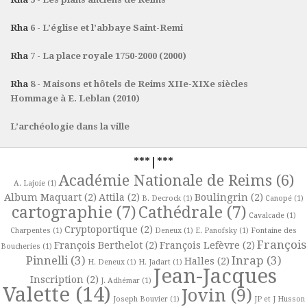
Rha
6 - L’église et l’abbaye Saint-Remi
Rha
7 - La place royale 1750-2000 (2000)
Rha
8 - Maisons et hôtels de Reims XIIe-XIXe siècles
Hommage à E. Leblan (2010)
L’archéologie dans la ville
***|***
Académie Nationale de Reims
(6)
A. Lajoie
(1)
Album Maquart
(2)
Attila
(2)
Boulingrin
(2)
B. Decrock
(1)
Canopé
(1)
cartographie
(7)
Cathédrale
(7)
Cavalcade
(1)
Cryptoportique
(2)
Charpentes
(1)
Deneux
(1)
E. Panofsky
(1)
Fontaine des
François
François Berthelot
(2)
François Lefèvre
(2)
Boucheries
(1)
Pinnelli
(3)
Inrap
(3)
Halles
(2)
H. Deneux
(1)
H. Jadart
(1)
Jean-Jacques
Inscription
(2)
J. Adhémar
(1)
Valette
(14)
Jovin
(9)
Joseph Bouvier
(1)
JP et J Husson