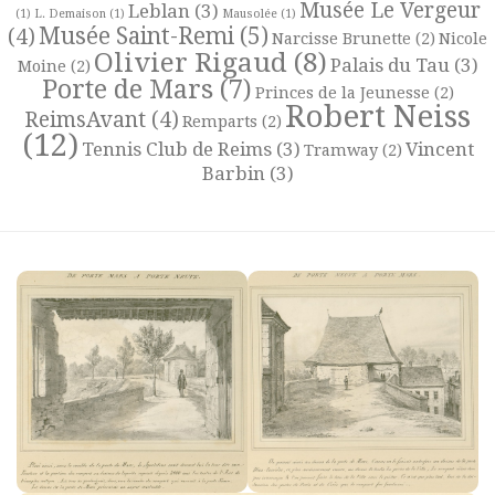
Musée Le Vergeur
Leblan
(3)
(1)
L. Demaison
(1)
Mausolée
(1)
Musée Saint-Remi
(5)
(4)
Narcisse Brunette
(2)
Nicole
Olivier Rigaud
(8)
Palais du Tau
(3)
Moine
(2)
Porte de Mars
(7)
Princes de la Jeunesse
(2)
Robert Neiss
ReimsAvant
(4)
Remparts
(2)
(12)
Tennis Club de Reims
(3)
Vincent
Tramway
(2)
Barbin
(3)