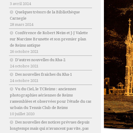
3 avril 2024
Quelques trésors de la Bibliothèque
Carnegie
28 mars 2024
Conférence de Robert Neiss et J-J Valette
sur Narcisse Brunette et son premier plan
de Reims antique
26 octobre 2021
D’autres nouvelles du Rha-2
24 octobre 2021
Des nouvelles fraiches du Rha-1
24 octobre 2021
Vu du Ciel, le TCReims : anciennes
photographies aériennes de Reims
rassemblées et observées pour l’étude du cas
urbain du Tennis Club de Reims
10 juillet 2020
Des nouvelles des notices prévues depuis
longtemps mais qui n’avancent pas vite, pas