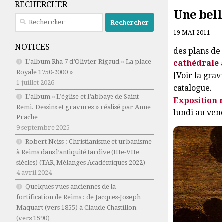
RECHERCHER
Une bell
Rechercher :
19 MAI 2011
NOTICES
des plans de
L’album Rha 7 d’Olivier Rigaud « La place
cathédrale 
Royale 1750-2000 »
[Voir la grav
1 juillet 2026
catalogue.
L’album « L’église et l’abbaye de Saint
Exposition 
Remi. Dessins et gravures » réalisé par Anne
lundi au ven
Prache
9 septembre 2025
Robert Neiss :
Christianisme et urbanisme
à Reims dans l’antiquité tardive (IIIe-VIIe
siècles)
(TAR, Mélanges Académiques 2022)
4 avril 2024
Quelques vues anciennes de la
fortification de Reims : de Jacques-Joseph
Maquart (vers 1855) à Claude Chastillon
(vers 1590)