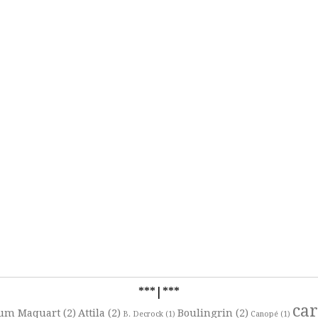
***|***
ca
um Maquart
(2)
Attila
(2)
Boulingrin
(2)
B. Decrock
(1)
Canopé
(1)