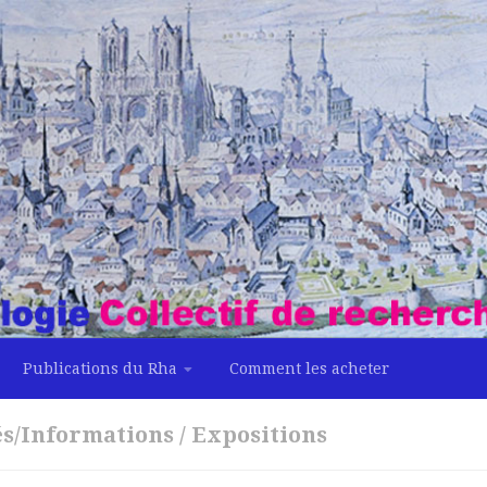
Publications du Rha
Comment les acheter
és/Informations
/
Expositions