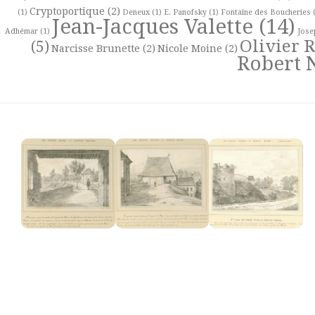
Cryptoportique
(2)
(1)
Deneux
(1)
E. Panofsky
(1)
Fontaine des Boucheries
(
Jean-Jacques Valette
(14)
Adhémar
(1)
Jose
Olivier 
(5)
Narcisse Brunette
(2)
Nicole Moine
(2)
Robert 