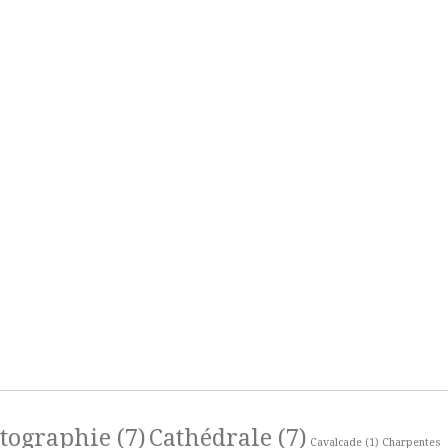
rtographie
(7)
Cathédrale
(7)
Cavalcade
(1)
Charpentes