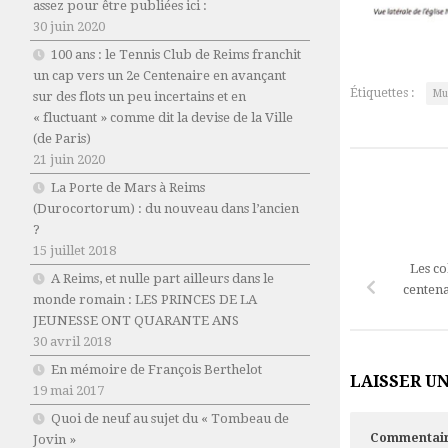
assez pour être publiées ici :
30 juin 2020
100 ans : le Tennis Club de Reims franchit
un cap vers un 2e Centenaire en avançant
Étiquettes :
Mu
sur des flots un peu incertains et en
« fluctuant » comme dit la devise de la Ville
(de Paris)
21 juin 2020
La Porte de Mars à Reims
(Durocortorum) : du nouveau dans l’ancien
?
15 juillet 2018
Les co
A Reims, et nulle part ailleurs dans le
centena
monde romain : LES PRINCES DE LA
JEUNESSE ONT QUARANTE ANS
30 avril 2018
En mémoire de François Berthelot
LAISSER U
19 mai 2017
Quoi de neuf au sujet du « Tombeau de
Commentai
Jovin »