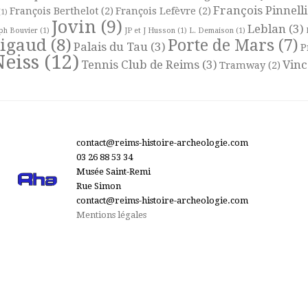
François Pinnelli
François Berthelot
(2)
François Lefèvre
(2)
1)
Jovin
(9)
Leblan
(3)
ph Bouvier
(1)
JP et J Husson
(1)
L. Demaison
(1)
Rigaud
(8)
Porte de Mars
(7)
Palais du Tau
(3)
P
Neiss
(12)
Tennis Club de Reims
(3)
Vinc
Tramway
(2)
contact@reims-histoire-archeologie.com
03 26 88 53 34
Musée Saint-Remi
Rue Simon
contact@reims-histoire-archeologie.com
Mentions légales