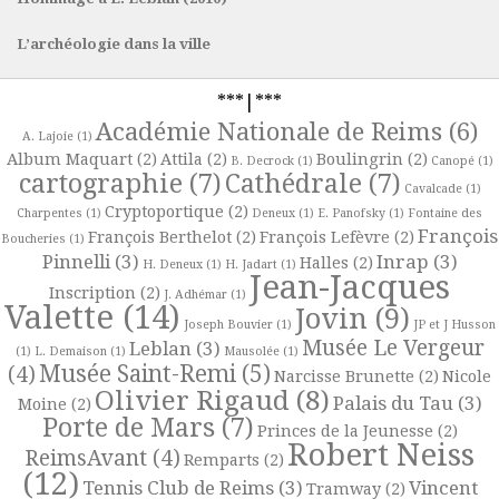
L’archéologie dans la ville
***|***
Académie Nationale de Reims
(6)
A. Lajoie
(1)
Album Maquart
(2)
Attila
(2)
Boulingrin
(2)
B. Decrock
(1)
Canopé
(1)
cartographie
(7)
Cathédrale
(7)
Cavalcade
(1)
Cryptoportique
(2)
Charpentes
(1)
Deneux
(1)
E. Panofsky
(1)
Fontaine des
François
François Berthelot
(2)
François Lefèvre
(2)
Boucheries
(1)
Pinnelli
(3)
Inrap
(3)
Halles
(2)
H. Deneux
(1)
H. Jadart
(1)
Jean-Jacques
Inscription
(2)
J. Adhémar
(1)
Valette
(14)
Jovin
(9)
Joseph Bouvier
(1)
JP et J Husson
Musée Le Vergeur
Leblan
(3)
(1)
L. Demaison
(1)
Mausolée
(1)
Musée Saint-Remi
(5)
(4)
Narcisse Brunette
(2)
Nicole
Olivier Rigaud
(8)
Palais du Tau
(3)
Moine
(2)
Porte de Mars
(7)
Princes de la Jeunesse
(2)
Robert Neiss
ReimsAvant
(4)
Remparts
(2)
(12)
Tennis Club de Reims
(3)
Vincent
Tramway
(2)