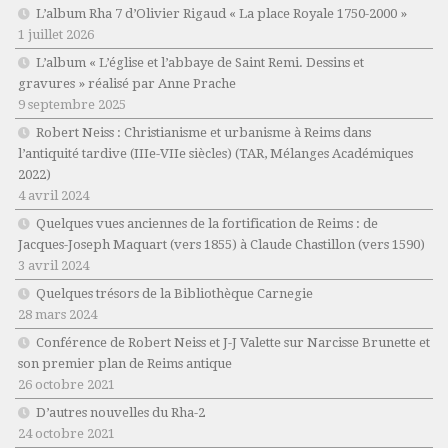
L’album Rha 7 d’Olivier Rigaud « La place Royale 1750-2000 »
1 juillet 2026
L’album « L’église et l’abbaye de Saint Remi. Dessins et
gravures » réalisé par Anne Prache
9 septembre 2025
Robert Neiss :
Christianisme et urbanisme à Reims dans
l’antiquité tardive (IIIe-VIIe siècles)
(TAR, Mélanges Académiques
2022)
4 avril 2024
Quelques vues anciennes de la fortification de Reims : de
Jacques-Joseph Maquart (vers 1855) à Claude Chastillon (vers 1590)
3 avril 2024
Quelques trésors de la Bibliothèque Carnegie
28 mars 2024
Conférence de Robert Neiss et J-J Valette sur Narcisse Brunette et
son premier plan de Reims antique
26 octobre 2021
D’autres nouvelles du Rha-2
24 octobre 2021