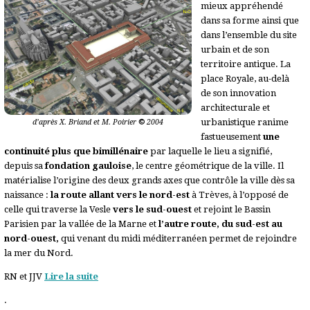
mieux appréhendé
dans sa forme ainsi que
dans l’ensemble du site
urbain et de son
territoire antique. La
place Royale, au-delà
de son innovation
architecturale et
urbanistique ranime
d’après X. Briand et M. Poirier
©
2004
fastueusement
une
continuité plus que bimillénaire
par laquelle le lieu a signifié,
depuis sa
fondation gauloise
, le centre géométrique de la ville. Il
matérialise l’origine des deux grands axes que contrôle la ville dès sa
naissance :
la route allant vers le nord-est
à Trèves, à l’opposé de
celle qui traverse la Vesle
vers le sud-ouest
et rejoint le Bassin
Parisien par la vallée de la Marne et
l’autre route, du sud-est au
nord-ouest,
qui venant du midi méditerranéen permet de rejoindre
la mer du Nord.
RN et JJV
Lire la suite
.