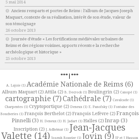
5 mai 2014
Anciens remparts et portes de Reims : l’album de Jacques-Joseph
Maquart, contexte de sa réalisation, intérêt de son étude, valeur de
son témoignage
26 octobre 2013
Journée d’étude « Les fortifications médiévales urbaines de
Reims et des régions voisines, apports récents e la recherche
archéologique et historique »
25 octobre 2013
***|***
Académie Nationale de Reims
(6)
A. Lajoie
(1)
Album Maquart
(2)
Attila
(2)
Boulingrin
(2)
B. Decrock
(1)
Canopé
(1)
cartographie
(7)
Cathédrale
(7)
Cavalcade
(1)
Cryptoportique
(2)
Charpentes
(1)
Deneux
(1)
E. Panofsky
(1)
Fontaine des
François
François Berthelot
(2)
François Lefèvre
(2)
Boucheries
(1)
Pinnelli
(3)
Inrap
(3)
Halles
(2)
H. Deneux
(1)
H. Jadart
(1)
Jean-Jacques
Inscription
(2)
J. Adhémar
(1)
Valette
(14)
Jovin
(9)
Joseph Bouvier
(1)
JP et J Husson