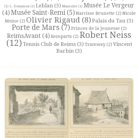
Musée Le Vergeur
Leblan
(3)
(1)
L. Demaison
(1)
Mausolée
(1)
Musée Saint-Remi
(5)
(4)
Narcisse Brunette
(2)
Nicole
Olivier Rigaud
(8)
Palais du Tau
(3)
Moine
(2)
Porte de Mars
(7)
Princes de la Jeunesse
(2)
Robert Neiss
ReimsAvant
(4)
Remparts
(2)
(12)
Tennis Club de Reims
(3)
Vincent
Tramway
(2)
Barbin
(3)