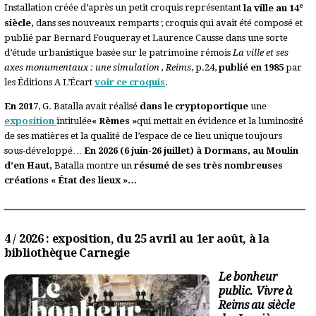
e
Installation créée d’après un petit croquis représentant
la ville au 14
siècle,
dans ses nouveaux remparts ; croquis qui avait été composé et
publié par Bernard Fouqueray et Laurence Causse dans une sorte
d’étude urbanistique basée sur le patrimoine rémois
La ville et ses
axes monumentaux : une simulation , Reims
, p.24,
publié en 1985
par
les Éditions A L’Écart
voir ce croquis
.
En 2017
, G. Batalla avait réalisé
dans le cryptoportique
une
exposition
intitulée
« Rèmes »
qui mettait en évidence et la luminosité
de ses matières et la qualité de l’espace de ce lieu unique toujours
sous-développé…
En 2026 (6 juin-26 juillet) à Dormans, au Moulin
d’en Haut,
Batalla montre un
résumé de ses très nombreuses
créations « État des lieux »…
4 / 2026 : exposition, du 25 avril au 1er août, à la
bibliothèque Carnegie
Le bonheur
public. Vivre à
Reims au siècle