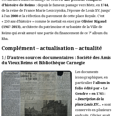
d’histoire de Reims
: depuis le fameux passage vers Metz, en
1744
,
de la reine de France Marie Leszczyńska, l’épouse de Louis XV, jusqu’
à l’an
2000
et la réfection du pavement de cette place Royale. C’est
« 250 ans d’histoire » comme le mettait en exergue
Olivier Rigaud
(1947-2013),
architecte du patrimoine et urbaniste de la Ville de
e
Reims qui avait assuré une partie du financement de ce 7
album du
Rha.
Complément – actualisation – actualité
1
/ D’autres sources documentaires : Société des Amis
du Vieux Reims et Bibliothèque Carnegie
Les documents
iconographiques, en
particulier
l’album in
folio édité par « Le
Gendre » en 1765 :
«
Description de la
place Louis XV..
. »
sont
conservés en plusieurs
endroits. Olivier avait