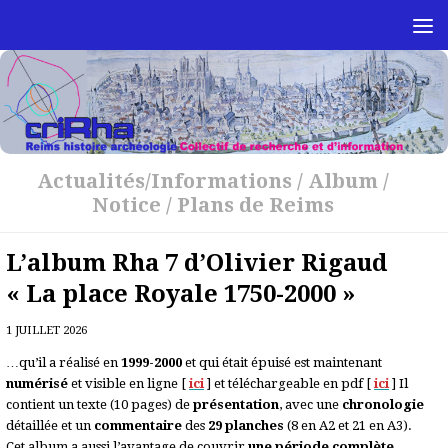
Skip to content
Actualités/Informations
/
Album
/
Notice
/
Plans de Reims
L’album Rha 7 d’Olivier Rigaud
« La place Royale 1750-2000 »
1 JUILLET 2026
…qu’il a réalisé en
1999-2000
et qui était épuisé est maintenant
numérisé
et visible en ligne [
ici
] et téléchargeable en pdf [
ici
] Il
contient un texte (10 pages) de
présentation
, avec une
chronologie
détaillée et un
commentaire
des
29 planches
(8 en A2 et 21 en A3).
Cet album a aussi l’avantage de couvrir
une période complète