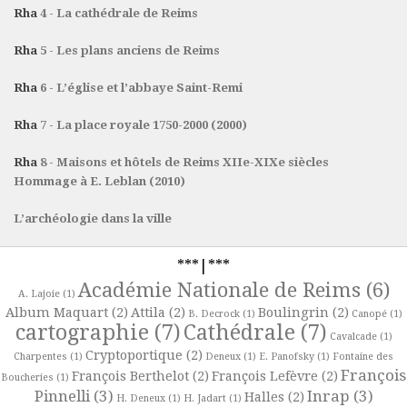
Rha
4 - La cathédrale de Reims
Rha
5 - Les plans anciens de Reims
Rha
6 - L’église et l’abbaye Saint-Remi
Rha
7 - La place royale 1750-2000 (2000)
Rha
8 - Maisons et hôtels de Reims XIIe-XIXe siècles
Hommage à E. Leblan (2010)
L’archéologie dans la ville
***|***
Académie Nationale de Reims
(6)
A. Lajoie
(1)
Album Maquart
(2)
Attila
(2)
Boulingrin
(2)
B. Decrock
(1)
Canopé
(1)
cartographie
(7)
Cathédrale
(7)
Cavalcade
(1)
Cryptoportique
(2)
Charpentes
(1)
Deneux
(1)
E. Panofsky
(1)
Fontaine des
François
François Berthelot
(2)
François Lefèvre
(2)
Boucheries
(1)
Pinnelli
(3)
Inrap
(3)
Halles
(2)
H. Deneux
(1)
H. Jadart
(1)