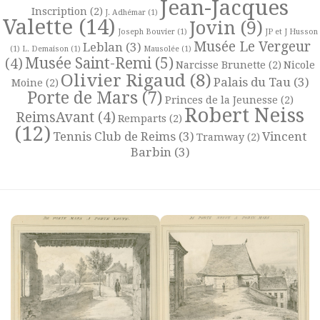
Jean-Jacques
Inscription
(2)
J. Adhémar
(1)
Valette
(14)
Jovin
(9)
Joseph Bouvier
(1)
JP et J Husson
Musée Le Vergeur
Leblan
(3)
(1)
L. Demaison
(1)
Mausolée
(1)
Musée Saint-Remi
(5)
(4)
Narcisse Brunette
(2)
Nicole
Olivier Rigaud
(8)
Palais du Tau
(3)
Moine
(2)
Porte de Mars
(7)
Princes de la Jeunesse
(2)
Robert Neiss
ReimsAvant
(4)
Remparts
(2)
(12)
Tennis Club de Reims
(3)
Vincent
Tramway
(2)
Barbin
(3)