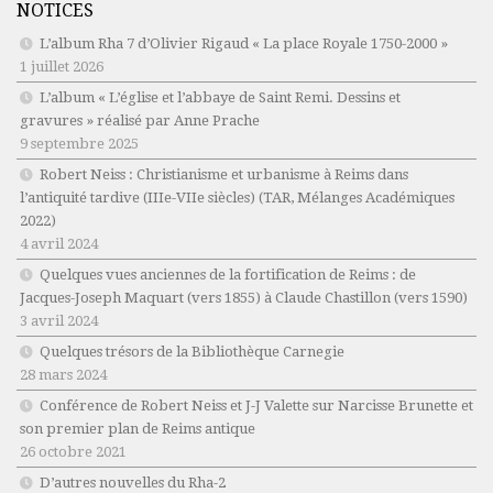
NOTICES
L’album Rha 7 d’Olivier Rigaud « La place Royale 1750-2000 »
1 juillet 2026
L’album « L’église et l’abbaye de Saint Remi. Dessins et
gravures » réalisé par Anne Prache
9 septembre 2025
Robert Neiss :
Christianisme et urbanisme à Reims dans
l’antiquité tardive (IIIe-VIIe siècles)
(TAR, Mélanges Académiques
2022)
4 avril 2024
Quelques vues anciennes de la fortification de Reims : de
Jacques-Joseph Maquart (vers 1855) à Claude Chastillon (vers 1590)
3 avril 2024
Quelques trésors de la Bibliothèque Carnegie
28 mars 2024
Conférence de Robert Neiss et J-J Valette sur Narcisse Brunette et
son premier plan de Reims antique
26 octobre 2021
D’autres nouvelles du Rha-2