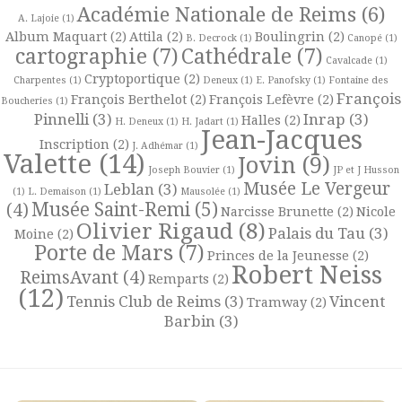
Académie Nationale de Reims
(6)
A. Lajoie
(1)
Album Maquart
(2)
Attila
(2)
Boulingrin
(2)
B. Decrock
(1)
Canopé
(1)
cartographie
(7)
Cathédrale
(7)
Cavalcade
(1)
Cryptoportique
(2)
Charpentes
(1)
Deneux
(1)
E. Panofsky
(1)
Fontaine des
François
François Berthelot
(2)
François Lefèvre
(2)
Boucheries
(1)
Pinnelli
(3)
Inrap
(3)
Halles
(2)
H. Deneux
(1)
H. Jadart
(1)
Jean-Jacques
Inscription
(2)
J. Adhémar
(1)
Valette
(14)
Jovin
(9)
Joseph Bouvier
(1)
JP et J Husson
Musée Le Vergeur
Leblan
(3)
(1)
L. Demaison
(1)
Mausolée
(1)
Musée Saint-Remi
(5)
(4)
Narcisse Brunette
(2)
Nicole
Olivier Rigaud
(8)
Palais du Tau
(3)
Moine
(2)
Porte de Mars
(7)
Princes de la Jeunesse
(2)
Robert Neiss
ReimsAvant
(4)
Remparts
(2)
(12)
Tennis Club de Reims
(3)
Vincent
Tramway
(2)
Barbin
(3)