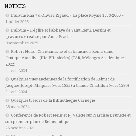
NOTICES
L’album Rha 7 d’Olivier Rigaud « La place Royale 1750-2000 »
1 juillet 2026
L’album « L’église et l’abbaye de Saint Remi. Dessins et
gravures » réalisé par Anne Prache
9 septembre 2025
Robert Neiss :
Christianisme et urbanisme à Reims dans
l’antiquité tardive (IIIe-VIIe siècles)
(TAR, Mélanges Académiques
2022)
4 avril 2024
Quelques vues anciennes de la fortification de Reims : de
Jacques-Joseph Maquart (vers 1855) à Claude Chastillon (vers 1590)
3 avril 2024
Quelques trésors de la Bibliothèque Carnegie
28 mars 2024
Conférence de Robert Neiss et J-J Valette sur Narcisse Brunette et
son premier plan de Reims antique
26 octobre 2021