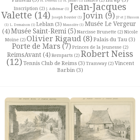
H. Deneux
(1)
H. Jadart
(1)
Jean-Jacques
Inscription
(2)
J. Adhémar
(1)
Valette
(14)
Jovin
(9)
Joseph Bouvier
(1)
JP et J Husson
Musée Le Vergeur
Leblan
(3)
(1)
L. Demaison
(1)
Mausolée
(1)
Musée Saint-Remi
(5)
(4)
Narcisse Brunette
(2)
Nicole
Olivier Rigaud
(8)
Palais du Tau
(3)
Moine
(2)
Porte de Mars
(7)
Princes de la Jeunesse
(2)
Robert Neiss
ReimsAvant
(4)
Remparts
(2)
(12)
Tennis Club de Reims
(3)
Vincent
Tramway
(2)
Barbin
(3)