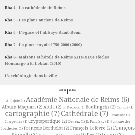
Rha
4 - La cathédrale de Reims
Rha
5 - Les plans anciens de Reims
Rha
6 - L’église et l’abbaye Saint-Remi
Rha
7 - La place royale 1750-2000 (2000)
Rha
8 - Maisons et hôtels de Reims XIIe-XIXe siècles
Hommage à E. Leblan (2010)
L’archéologie dans la ville
***|***
Académie Nationale de Reims
(6)
A. Lajoie
(1)
Album Maquart
(2)
Attila
(2)
Boulingrin
(2)
B. Decrock
(1)
Canopé
(1)
cartographie
(7)
Cathédrale
(7)
Cavalcade
(1)
Cryptoportique
(2)
Charpentes
(1)
Deneux
(1)
E. Panofsky
(1)
Fontaine des
François
François Berthelot
(2)
François Lefèvre
(2)
Boucheries
(1)
Pinnelli
(3)
Inrap
(3)
Halles
(2)