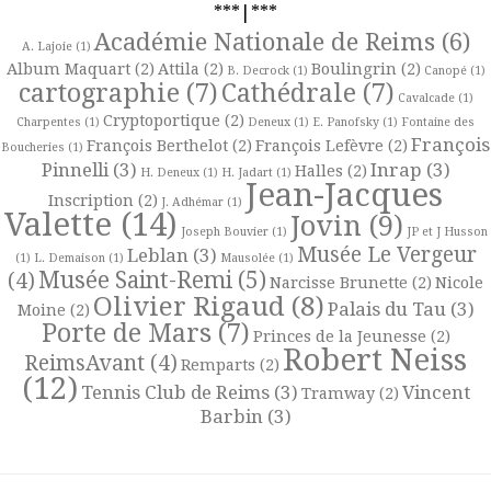
***|***
Académie Nationale de Reims
(6)
A. Lajoie
(1)
Album Maquart
(2)
Attila
(2)
Boulingrin
(2)
B. Decrock
(1)
Canopé
(1)
cartographie
(7)
Cathédrale
(7)
Cavalcade
(1)
Cryptoportique
(2)
Charpentes
(1)
Deneux
(1)
E. Panofsky
(1)
Fontaine des
François
François Berthelot
(2)
François Lefèvre
(2)
Boucheries
(1)
Pinnelli
(3)
Inrap
(3)
Halles
(2)
H. Deneux
(1)
H. Jadart
(1)
Jean-Jacques
Inscription
(2)
J. Adhémar
(1)
Valette
(14)
Jovin
(9)
Joseph Bouvier
(1)
JP et J Husson
Musée Le Vergeur
Leblan
(3)
(1)
L. Demaison
(1)
Mausolée
(1)
Musée Saint-Remi
(5)
(4)
Narcisse Brunette
(2)
Nicole
Olivier Rigaud
(8)
Palais du Tau
(3)
Moine
(2)
Porte de Mars
(7)
Princes de la Jeunesse
(2)
Robert Neiss
ReimsAvant
(4)
Remparts
(2)
(12)
Tennis Club de Reims
(3)
Vincent
Tramway
(2)
Barbin
(3)