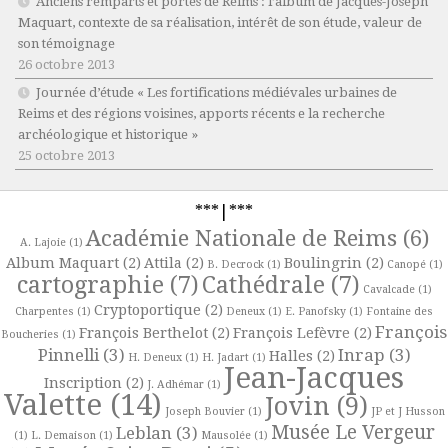
Anciens remparts et portes de Reims : l’album de Jacques-Joseph
Maquart, contexte de sa réalisation, intérêt de son étude, valeur de
son témoignage
26 octobre 2013
Journée d’étude « Les fortifications médiévales urbaines de
Reims et des régions voisines, apports récents e la recherche
archéologique et historique »
25 octobre 2013
***|***
Académie Nationale de Reims
(6)
A. Lajoie
(1)
Album Maquart
(2)
Attila
(2)
Boulingrin
(2)
B. Decrock
(1)
Canopé
(1)
cartographie
(7)
Cathédrale
(7)
Cavalcade
(1)
Cryptoportique
(2)
Charpentes
(1)
Deneux
(1)
E. Panofsky
(1)
Fontaine des
François
François Berthelot
(2)
François Lefèvre
(2)
Boucheries
(1)
Pinnelli
(3)
Inrap
(3)
Halles
(2)
H. Deneux
(1)
H. Jadart
(1)
Jean-Jacques
Inscription
(2)
J. Adhémar
(1)
Valette
(14)
Jovin
(9)
Joseph Bouvier
(1)
JP et J Husson
Musée Le Vergeur
Leblan
(3)
(1)
L. Demaison
(1)
Mausolée
(1)