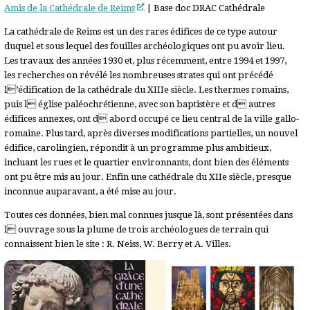
Amis de la Cathédrale de Reims
| Base doc DRAC Cathédrale
La cathédrale de Reims est un des rares édifices de ce type autour
duquel et sous lequel des fouilles archéologiques ont pu avoir lieu.
Les travaux des années 1930 et, plus récemment, entre 1994 et 1997,
les recherches on révélé les nombreuses strates qui ont précédé
l’édification de la cathédrale du XIIIe siècle. Les thermes romains,
puis l église paléochrétienne, avec son baptistère et d autres
édifices annexes, ont d abord occupé ce lieu central de la ville gallo-
romaine. Plus tard, après diverses modifications partielles, un nouvel
édifice, carolingien, répondit à un programme plus ambitieux,
incluant les rues et le quartier environnants, dont bien des éléments
ont pu être mis au jour. Enfin une cathédrale du XIIe siècle, presque
inconnue auparavant, a été mise au jour.
Toutes ces données, bien mal connues jusque là, sont présentées dans
l ouvrage sous la plume de trois archéologues de terrain qui
connaissent bien le site : R. Neiss, W. Berry et A. Villes.