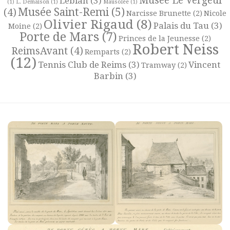
Musée Le Vergeur
Leblan
(3)
(1)
L. Demaison
(1)
Mausolée
(1)
Musée Saint-Remi
(5)
(4)
Narcisse Brunette
(2)
Nicole
Olivier Rigaud
(8)
Palais du Tau
(3)
Moine
(2)
Porte de Mars
(7)
Princes de la Jeunesse
(2)
Robert Neiss
ReimsAvant
(4)
Remparts
(2)
(12)
Tennis Club de Reims
(3)
Vincent
Tramway
(2)
Barbin
(3)