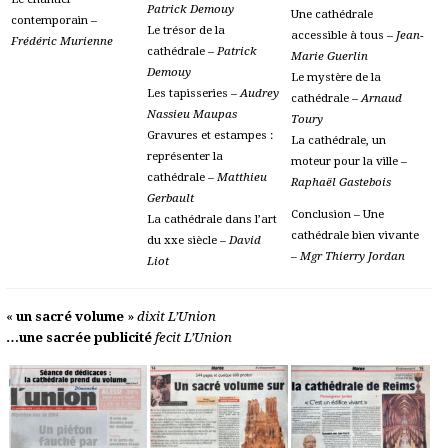
Patrick Demouy
Une cathédrale
contemporain –
Le trésor de la
accessible à tous –
Jean-
Frédéric Murienne
cathédrale –
Patrick
Marie Guerlin
Demouy
Le mystère de la
Les tapisseries –
Audrey
cathédrale –
Arnaud
Nassieu Maupas
Toury
Gravures et estampes :
La cathédrale, un
représenter la
moteur pour la ville –
cathédrale –
Matthieu
Raphaël Gastebois
Gerbault
Conclusion – Une
La cathédrale dans l’art
cathédrale bien vivante
du xxe siècle –
David
–
Mgr Thierry Jordan
Liot
«
un sacré volume
»
dixit L’Union
…une sacrée publicité
fecit L’Union