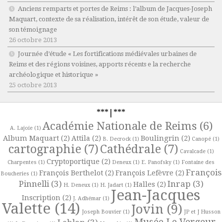
Anciens remparts et portes de Reims : l’album de Jacques-Joseph
Maquart, contexte de sa réalisation, intérêt de son étude, valeur de
son témoignage
26 octobre 2013
Journée d’étude « Les fortifications médiévales urbaines de
Reims et des régions voisines, apports récents e la recherche
archéologique et historique »
25 octobre 2013
***|***
Académie Nationale de Reims
(6)
A. Lajoie
(1)
Album Maquart
(2)
Attila
(2)
Boulingrin
(2)
B. Decrock
(1)
Canopé
(1)
cartographie
(7)
Cathédrale
(7)
Cavalcade
(1)
Cryptoportique
(2)
Charpentes
(1)
Deneux
(1)
E. Panofsky
(1)
Fontaine des
François
François Berthelot
(2)
François Lefèvre
(2)
Boucheries
(1)
Pinnelli
(3)
Inrap
(3)
Halles
(2)
H. Deneux
(1)
H. Jadart
(1)
Jean-Jacques
Inscription
(2)
J. Adhémar
(1)
Valette
(14)
Jovin
(9)
Joseph Bouvier
(1)
JP et J Husson