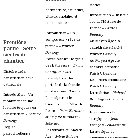
siècles
Architecture, sculpture,
Introduction – Un haut
vitraux, mobilier et
lieu de l’histoire de
objets cultuels
France –
Patrick
Introduction – Un
Demouy
somptueux « rêve de
Au Moyen Âge : la
Première
pierre » –
Patrick
cathédrale et la cité –
partie – Seize
Demouy
Patrick Demouy
siècles de
L’architecture : le génie
chantier
Au Moyen Âge : le
des bâtisseurs –
Bruno
chapitre cathédral –
Histoire de la
Chauffert-Yvart
Patrick Demouy
construction de la
La sculpture : les
Les écoles capitulaires –
cathédrale
portails de la façade
Patrick Demouy
nord –
Bruno Boerner
La maîtrise –
Richard
Introduction – Un
La sculpture : le
Binninger et Patrick
monument et une
triomphe de l’Église de
Demouy
histoire toujours en
Reims –
Peter Kurmann
Les manuscrits
construction –
Patrick
et Brigitte Kurmann-
liturgiques –
Jean-
Demouy
Schwarz
François Goudesenne
L’église
Les vitraux du Moyen
La musique de
paléochrétienne –
Âge –
Sylvie Balcon-
Guillaume de Machaut