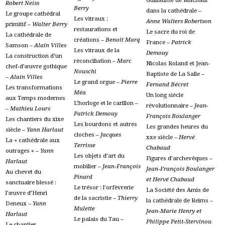
Robert Neiss
Berry
dans la cathédrale –
Le groupe cathédral
Les vitraux :
Anne Walters Robertson
primitif –
Walter Berry
restaurations et
Le sacre du roi de
La cathédrale de
créations –
Benoît Marq
France –
Patrick
Samson –
Alain Villes
Les vitraux de la
Demouy
La construction d’un
réconciliation –
Marc
Nicolas Roland et Jean-
chef-d’œuvre gothique
Nouschi
Baptiste de La Salle –
–
Alain Villes
Le grand orgue –
Pierre
Fernand Bécret
Les transformations
Méa
Un long siècle
aux Temps modernes
L’horloge et le carillon –
révolutionnaire –
Jean-
–
Mathieu Lours
Patrick Demouy
François Boulanger
Les chantiers du xixe
Les bourdons et autres
Les grandes heures du
siècle –
Yann Harlaut
cloches –
Jacques
xxe siècle –
Hervé
La « cathédrale aux
Terrisse
Chabaud
outrages » –
Yann
Les objets d’art du
Figures d’archevêques –
Harlaut
mobilier –
Jean-François
Jean-François Boulanger
Au chevet du
Pinard
et Hervé Chabaud
sanctuaire blessé :
Le trésor : l’orfèvrerie
La Société des Amis de
l’œuvre d’Henri
de la sacristie –
Thierry
la cathédrale de Reims –
Deneux –
Yann
Mulette
Jean-Marie Henry et
Harlaut
Le palais du Tau –
Philippe Petit-Stervinou
Le chantier