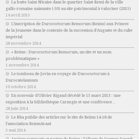
La butte Saint-Nicaise dans le quartier Saint-Remi de la ville
gallo-romaine naissante (-50) au site patrimonial à valoriser (2015)
14 avril 2015
L’inscription de Durocortorum Remorum (Reims) aux Princes
de la Jeunesse dans le contexte de la succession d’Auguste et du culte
impérial
28 novembre 2014
« Reims : Durocortorum Remorum, un site et un nom
problématiques »
1 novembre 2014
Le tombeau de Jovin en voyage de Durocortorum à
Durocatelaunum
10 octobre 2014
En souvenir d’Olivier Rigaud décédé le 15 mars 2013 : une
exposition à la bibliothèque Carnegie et une conférence…
28 juin 2014
Le Rha publie des articles sur le site de Reims 14-18 de
l’association ReimsAvant
5 mai 2014
Anciens remparts et portes de Reims : l’album de Jacques-Joseph