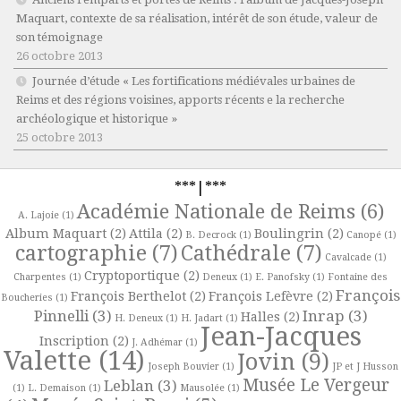
Maquart, contexte de sa réalisation, intérêt de son étude, valeur de
son témoignage
26 octobre 2013
Journée d’étude « Les fortifications médiévales urbaines de
Reims et des régions voisines, apports récents e la recherche
archéologique et historique »
25 octobre 2013
***|***
Académie Nationale de Reims
(6)
A. Lajoie
(1)
Album Maquart
(2)
Attila
(2)
Boulingrin
(2)
B. Decrock
(1)
Canopé
(1)
cartographie
(7)
Cathédrale
(7)
Cavalcade
(1)
Cryptoportique
(2)
Charpentes
(1)
Deneux
(1)
E. Panofsky
(1)
Fontaine des
François
François Berthelot
(2)
François Lefèvre
(2)
Boucheries
(1)
Pinnelli
(3)
Inrap
(3)
Halles
(2)
H. Deneux
(1)
H. Jadart
(1)
Jean-Jacques
Inscription
(2)
J. Adhémar
(1)
Valette
(14)
Jovin
(9)
Joseph Bouvier
(1)
JP et J Husson
Musée Le Vergeur
Leblan
(3)
(1)
L. Demaison
(1)
Mausolée
(1)