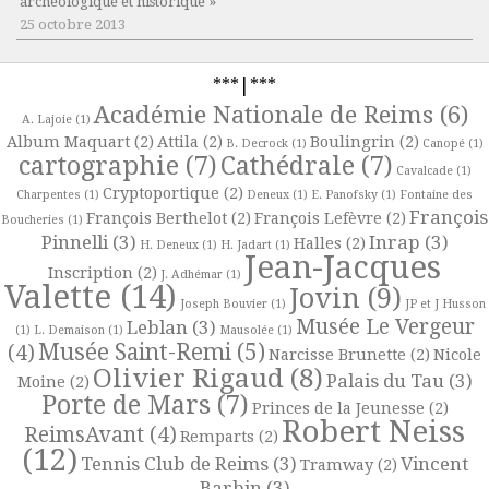
archéologique et historique »
25 octobre 2013
***|***
Académie Nationale de Reims
(6)
A. Lajoie
(1)
Album Maquart
(2)
Attila
(2)
Boulingrin
(2)
B. Decrock
(1)
Canopé
(1)
cartographie
(7)
Cathédrale
(7)
Cavalcade
(1)
Cryptoportique
(2)
Charpentes
(1)
Deneux
(1)
E. Panofsky
(1)
Fontaine des
François
François Berthelot
(2)
François Lefèvre
(2)
Boucheries
(1)
Pinnelli
(3)
Inrap
(3)
Halles
(2)
H. Deneux
(1)
H. Jadart
(1)
Jean-Jacques
Inscription
(2)
J. Adhémar
(1)
Valette
(14)
Jovin
(9)
Joseph Bouvier
(1)
JP et J Husson
Musée Le Vergeur
Leblan
(3)
(1)
L. Demaison
(1)
Mausolée
(1)
Musée Saint-Remi
(5)
(4)
Narcisse Brunette
(2)
Nicole
Olivier Rigaud
(8)
Palais du Tau
(3)
Moine
(2)
Porte de Mars
(7)
Princes de la Jeunesse
(2)
Robert Neiss
ReimsAvant
(4)
Remparts
(2)
(12)
Tennis Club de Reims
(3)
Vincent
Tramway
(2)
Barbin
(3)