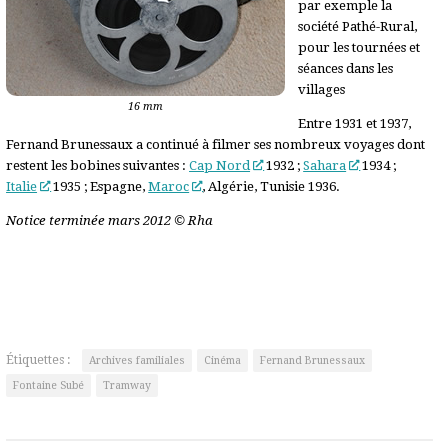
par exemple la
société Pathé-Rural,
pour les tournées et
séances dans les
villages
16 mm
Entre 1931 et 1937,
Fernand Brunessaux a continué à filmer ses nombreux voyages dont
restent les bobines suivantes :
Cap Nord
1932 ;
Sahara
1934 ;
Italie
1935 ; Espagne,
Maroc
, Algérie, Tunisie 1936.
Notice terminée mars 2012 © Rha
Étiquettes :
Archives familiales
Cinéma
Fernand Brunessaux
Fontaine Subé
Tramway