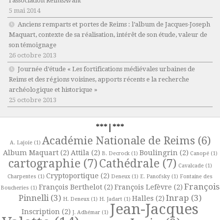
l’association ReimsAvant
5 mai 2014
Anciens remparts et portes de Reims : l’album de Jacques-Joseph
Maquart, contexte de sa réalisation, intérêt de son étude, valeur de
son témoignage
26 octobre 2013
Journée d’étude « Les fortifications médiévales urbaines de
Reims et des régions voisines, apports récents e la recherche
archéologique et historique »
25 octobre 2013
***|***
Académie Nationale de Reims
(6)
A. Lajoie
(1)
Album Maquart
(2)
Attila
(2)
Boulingrin
(2)
B. Decrock
(1)
Canopé
(1)
cartographie
(7)
Cathédrale
(7)
Cavalcade
(1)
Cryptoportique
(2)
Charpentes
(1)
Deneux
(1)
E. Panofsky
(1)
Fontaine des
François
François Berthelot
(2)
François Lefèvre
(2)
Boucheries
(1)
Pinnelli
(3)
Inrap
(3)
Halles
(2)
H. Deneux
(1)
H. Jadart
(1)
Jean-Jacques
Inscription
(2)
J. Adhémar
(1)