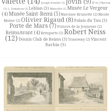
Valette
(14)
Jovin
(9)
Joseph Bouvier
(1)
JP et J Husson
Musée Le Vergeur
Leblan
(3)
(1)
L. Demaison
(1)
Mausolée
(1)
Musée Saint-Remi
(5)
(4)
Narcisse Brunette
(2)
Nicole
Olivier Rigaud
(8)
Palais du Tau
(3)
Moine
(2)
Porte de Mars
(7)
Princes de la Jeunesse
(2)
Robert Neiss
ReimsAvant
(4)
Remparts
(2)
(12)
Tennis Club de Reims
(3)
Vincent
Tramway
(2)
Barbin
(3)