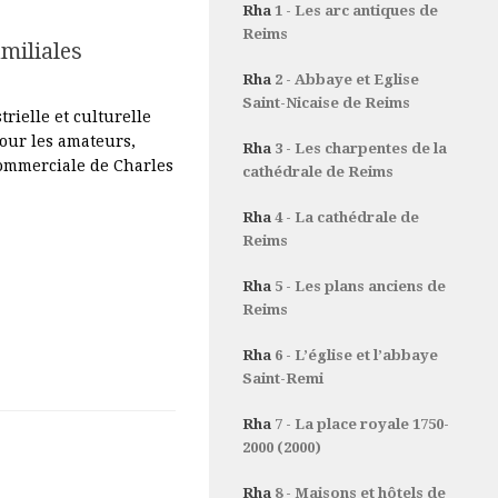
Rha
1 - Les arc antiques de
Reims
miliales
Rha
2 - Abbaye et Eglise
Saint-Nicaise de Reims
rielle et culturelle
pour les amateurs,
Rha
3 - Les charpentes de la
 commerciale de Charles
cathédrale de Reims
Rha
4 - La cathédrale de
Reims
Rha
5 - Les plans anciens de
Reims
Rha
6 - L’église et l’abbaye
Saint-Remi
Rha
7 - La place royale 1750-
2000 (2000)
Rha
8 - Maisons et hôtels de