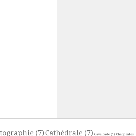
rtographie
(7)
Cathédrale
(7)
Cavalcade
(1)
Charpentes