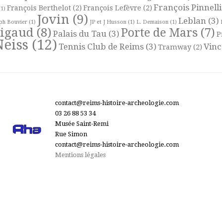
François Pinnelli
François Berthelot
(2)
François Lefèvre
(2)
1)
Jovin
(9)
Leblan
(3)
ph Bouvier
(1)
JP et J Husson
(1)
L. Demaison
(1)
Rigaud
(8)
Porte de Mars
(7)
Palais du Tau
(3)
P
Neiss
(12)
Tennis Club de Reims
(3)
Vinc
Tramway
(2)
contact@reims-histoire-archeologie.com
03 26 88 53 34
Musée Saint-Remi
Rue Simon
contact@reims-histoire-archeologie.com
Mentions légales