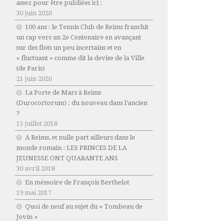
assez pour être publiées ici :
30 juin 2020
100 ans : le Tennis Club de Reims franchit
un cap vers un 2e Centenaire en avançant
sur des flots un peu incertains et en
« fluctuant » comme dit la devise de la Ville
(de Paris)
21 juin 2020
La Porte de Mars à Reims
(Durocortorum) : du nouveau dans l’ancien
?
15 juillet 2018
A Reims, et nulle part ailleurs dans le
monde romain : LES PRINCES DE LA
JEUNESSE ONT QUARANTE ANS
30 avril 2018
En mémoire de François Berthelot
19 mai 2017
Quoi de neuf au sujet du « Tombeau de
Jovin »