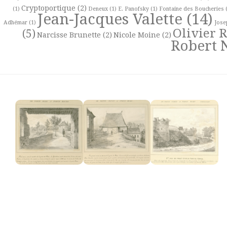
Cryptoportique
(2)
(1)
Deneux
(1)
E. Panofsky
(1)
Fontaine des Boucheries
(
Jean-Jacques Valette
(14)
Adhémar
(1)
Jose
Olivier 
(5)
Narcisse Brunette
(2)
Nicole Moine
(2)
Robert 