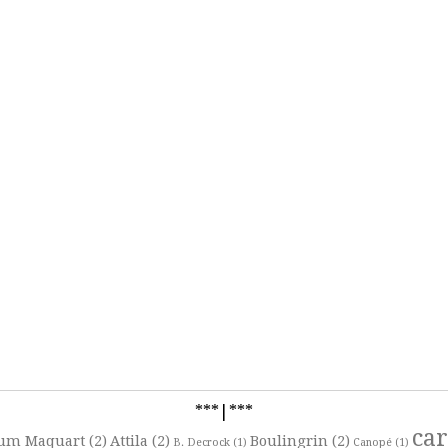
***|***
ca
um Maquart
(2)
Attila
(2)
Boulingrin
(2)
B. Decrock
(1)
Canopé
(1)