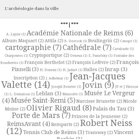
L’archéologie dans la ville
***|***
Académie Nationale de Reims
(6)
A. Lajoie
(1)
Album Maquart
(2)
Attila
(2)
Boulingrin
(2)
B. Decrock
(1)
Canopé
(1)
cartographie
(7)
Cathédrale
(7)
Cavalcade
(1)
Cryptoportique
(2)
Charpentes
(1)
Deneux
(1)
E. Panofsky
(1)
Fontaine des
François
François Berthelot
(2)
François Lefèvre
(2)
Boucheries
(1)
Pinnelli
(3)
Inrap
(3)
Halles
(2)
H. Deneux
(1)
H. Jadart
(1)
Jean-Jacques
Inscription
(2)
J. Adhémar
(1)
Valette
(14)
Jovin
(9)
Joseph Bouvier
(1)
JP et J Husson
Musée Le Vergeur
Leblan
(3)
(1)
L. Demaison
(1)
Mausolée
(1)
Musée Saint-Remi
(5)
(4)
Narcisse Brunette
(2)
Nicole
Olivier Rigaud
(8)
Palais du Tau
(3)
Moine
(2)
Porte de Mars
(7)
Princes de la Jeunesse
(2)
Robert Neiss
ReimsAvant
(4)
Remparts
(2)
(12)
Tennis Club de Reims
(3)
Vincent
Tramway
(2)
Barbin
(3)