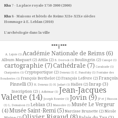
Rha
7 - La place royale 1750-2000 (2000)
Rha
8 - Maisons et hôtels de Reims XIIe-XIXe siècles
Hommage à E. Leblan (2010)
L’archéologie dans la ville
***|***
Académie Nationale de Reims
(6)
A. Lajoie
(1)
Album Maquart
(2)
Attila
(2)
Boulingrin
(2)
B. Decrock
(1)
Canopé
(1)
cartographie
(7)
Cathédrale
(7)
Cavalcade
(1)
Cryptoportique
(2)
Charpentes
(1)
Deneux
(1)
E. Panofsky
(1)
Fontaine des
François
François Berthelot
(2)
François Lefèvre
(2)
Boucheries
(1)
Pinnelli
(3)
Inrap
(3)
Halles
(2)
H. Deneux
(1)
H. Jadart
(1)
Jean-Jacques
Inscription
(2)
J. Adhémar
(1)
Valette
(14)
Jovin
(9)
Joseph Bouvier
(1)
JP et J Husson
Musée Le Vergeur
Leblan
(3)
(1)
L. Demaison
(1)
Mausolée
(1)
Musée Saint-Remi
(5)
(4)
Narcisse Brunette
(2)
Nicole
Olivier Rigaud
(8)
Palais du Tau
(3)
Moine
(2)