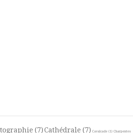
rtographie
(7)
Cathédrale
(7)
Cavalcade
(1)
Charpentes