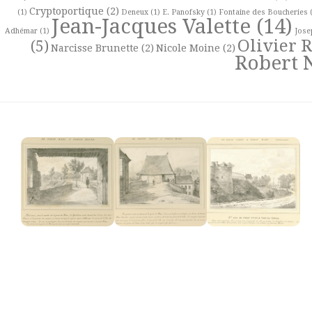
Cryptoportique
(2)
(1)
Deneux
(1)
E. Panofsky
(1)
Fontaine des Boucheries
(
Jean-Jacques Valette
(14)
Adhémar
(1)
Jose
Olivier 
(5)
Narcisse Brunette
(2)
Nicole Moine
(2)
Robert 