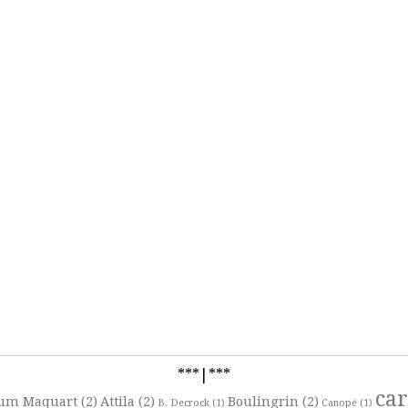
***|***
ca
um Maquart
(2)
Attila
(2)
Boulingrin
(2)
B. Decrock
(1)
Canopé
(1)