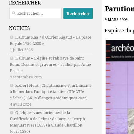
RECHERCHER
Parution
Rechercher :
9 MARS 2009
NOTICES
Esquisse du 
L’album Rha 7 d’Olivier Rigaud « La place
Royale 1750-2000 »
1 juillet 2026
L’album « L’église et l’abbaye de Saint
Remi. Dessins et gravures » réalisé par Anne
Prache
9 septembre 2025
Robert Neiss :
Christianisme et urbanisme
à Reims dans l’antiquité tardive (IIIe-VIIe
siècles)
(TAR, Mélanges Académiques 2022)
4 avril 2024
Quelques vues anciennes de la
fortification de Reims : de Jacques-Joseph
Maquart (vers 1855) à Claude Chastillon
(vers 1590)