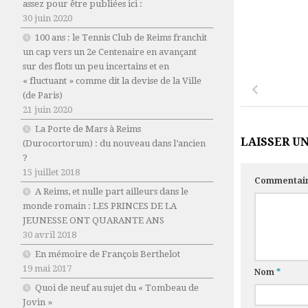
assez pour être publiées ici :
30 juin 2020
100 ans : le Tennis Club de Reims franchit
un cap vers un 2e Centenaire en avançant
sur des flots un peu incertains et en
« fluctuant » comme dit la devise de la Ville
(de Paris)
21 juin 2020
La Porte de Mars à Reims
LAISSER U
(Durocortorum) : du nouveau dans l’ancien
?
15 juillet 2018
Commentai
A Reims, et nulle part ailleurs dans le
monde romain : LES PRINCES DE LA
JEUNESSE ONT QUARANTE ANS
30 avril 2018
En mémoire de François Berthelot
19 mai 2017
Nom
*
Quoi de neuf au sujet du « Tombeau de
Jovin »