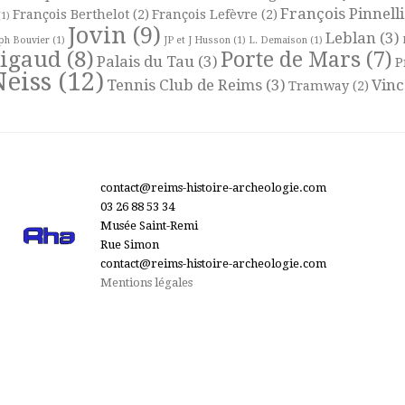
François Pinnelli
François Berthelot
(2)
François Lefèvre
(2)
1)
Jovin
(9)
Leblan
(3)
ph Bouvier
(1)
JP et J Husson
(1)
L. Demaison
(1)
Rigaud
(8)
Porte de Mars
(7)
Palais du Tau
(3)
P
Neiss
(12)
Tennis Club de Reims
(3)
Vinc
Tramway
(2)
contact@reims-histoire-archeologie.com
03 26 88 53 34
Musée Saint-Remi
Rue Simon
contact@reims-histoire-archeologie.com
Mentions légales