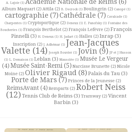
Académie Nationale de Reims
(6)
A. Lajoie
(1)
Album Maquart
(2)
Attila
(2)
Boulingrin
(2)
B. Decrock
(1)
Canopé
(1)
cartographie
(7)
Cathédrale
(7)
Cavalcade
(1)
Cryptoportique
(2)
Charpentes
(1)
Deneux
(1)
E. Panofsky
(1)
Fontaine des
François
François Berthelot
(2)
François Lefèvre
(2)
Boucheries
(1)
Pinnelli
(3)
Inrap
(3)
Halles
(2)
H. Deneux
(1)
H. Jadart
(1)
Jean-Jacques
Inscription
(2)
J. Adhémar
(1)
Valette
(14)
Jovin
(9)
Joseph Bouvier
(1)
JP et J Husson
Musée Le Vergeur
Leblan
(3)
(1)
L. Demaison
(1)
Mausolée
(1)
Musée Saint-Remi
(5)
(4)
Narcisse Brunette
(2)
Nicole
Olivier Rigaud
(8)
Palais du Tau
(3)
Moine
(2)
Porte de Mars
(7)
Princes de la Jeunesse
(2)
Robert Neiss
ReimsAvant
(4)
Remparts
(2)
(12)
Tennis Club de Reims
(3)
Vincent
Tramway
(2)
Barbin
(3)