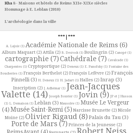
Rha
8 - Maisons et hôtels de Reims XIIe-XIXe siècles
Hommage à E. Leblan (2010)
L’archéologie dans la ville
***|***
Académie Nationale de Reims
(6)
A. Lajoie
(1)
Album Maquart
(2)
Attila
(2)
Boulingrin
(2)
B. Decrock
(1)
Canopé
(1)
cartographie
(7)
Cathédrale
(7)
Cavalcade
(1)
Cryptoportique
(2)
Charpentes
(1)
Deneux
(1)
E. Panofsky
(1)
Fontaine des
François
François Berthelot
(2)
François Lefèvre
(2)
Boucheries
(1)
Pinnelli
(3)
Inrap
(3)
Halles
(2)
H. Deneux
(1)
H. Jadart
(1)
Jean-Jacques
Inscription
(2)
J. Adhémar
(1)
Valette
(14)
Jovin
(9)
Joseph Bouvier
(1)
JP et J Husson
Musée Le Vergeur
Leblan
(3)
(1)
L. Demaison
(1)
Mausolée
(1)
Musée Saint-Remi
(5)
(4)
Narcisse Brunette
(2)
Nicole
Olivier Rigaud
(8)
Palais du Tau
(3)
Moine
(2)
Porte de Mars
(7)
Princes de la Jeunesse
(2)
Robert Neiss
ReimsAvant
(4)
Remparts
(2)