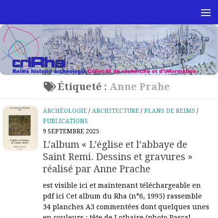
Skip to content
Étiqueté :
Anne Prahe
ARCHÉOLOGIE
/
ARCHITECTURE
/
PLANS DE REIMS
/
PUBLICATIONS
9 SEPTEMBRE 2025
L’album « L’église et l’abbaye de
Saint Remi. Dessins et gravures »
réalisé par Anne Prache
est visible ici et maintenant téléchargeable en
pdf ici Cet album du Rha (n°6, 1995) rassemble
34 planches A3 commentées dont quelques unes
en couleurs : tête de Lothaire (photo Pascal