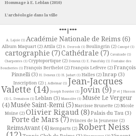
Hommage à E. Leblan (2010)
L’archéologie dans la ville
***|***
Académie Nationale de Reims
(6)
A. Lajoie
(1)
Album Maquart
(2)
Attila
(2)
Boulingrin
(2)
B. Decrock
(1)
Canopé
(1)
cartographie
(7)
Cathédrale
(7)
Cavalcade
(1)
Cryptoportique
(2)
Charpentes
(1)
Deneux
(1)
E. Panofsky
(1)
Fontaine des
François
François Berthelot
(2)
François Lefèvre
(2)
Boucheries
(1)
Pinnelli
(3)
Inrap
(3)
Halles
(2)
H. Deneux
(1)
H. Jadart
(1)
Jean-Jacques
Inscription
(2)
J. Adhémar
(1)
Valette
(14)
Jovin
(9)
Joseph Bouvier
(1)
JP et J Husson
Musée Le Vergeur
Leblan
(3)
(1)
L. Demaison
(1)
Mausolée
(1)
Musée Saint-Remi
(5)
(4)
Narcisse Brunette
(2)
Nicole
Olivier Rigaud
(8)
Palais du Tau
(3)
Moine
(2)
Porte de Mars
(7)
Princes de la Jeunesse
(2)
Robert Neiss
ReimsAvant
(4)
Remparts
(2)
(12)
Tennis Club de Reims
(3)
Vincent