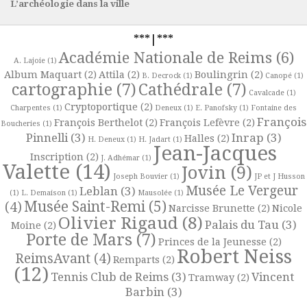
L’archéologie dans la ville
***|***
Académie Nationale de Reims
(6)
A. Lajoie
(1)
Album Maquart
(2)
Attila
(2)
Boulingrin
(2)
B. Decrock
(1)
Canopé
(1)
cartographie
(7)
Cathédrale
(7)
Cavalcade
(1)
Cryptoportique
(2)
Charpentes
(1)
Deneux
(1)
E. Panofsky
(1)
Fontaine des
François
François Berthelot
(2)
François Lefèvre
(2)
Boucheries
(1)
Pinnelli
(3)
Inrap
(3)
Halles
(2)
H. Deneux
(1)
H. Jadart
(1)
Jean-Jacques
Inscription
(2)
J. Adhémar
(1)
Valette
(14)
Jovin
(9)
Joseph Bouvier
(1)
JP et J Husson
Musée Le Vergeur
Leblan
(3)
(1)
L. Demaison
(1)
Mausolée
(1)
Musée Saint-Remi
(5)
(4)
Narcisse Brunette
(2)
Nicole
Olivier Rigaud
(8)
Palais du Tau
(3)
Moine
(2)
Porte de Mars
(7)
Princes de la Jeunesse
(2)
Robert Neiss
ReimsAvant
(4)
Remparts
(2)
(12)
Tennis Club de Reims
(3)
Vincent
Tramway
(2)
Barbin
(3)