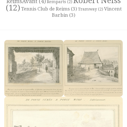
Robert Neiss
ReimsAvant
(4)
Remparts
(2)
(12)
Tennis Club de Reims
(3)
Vincent
Tramway
(2)
Barbin
(3)