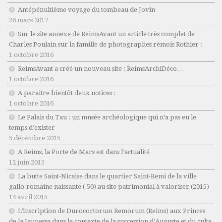
Antépénultième voyage du tombeau de Jovin
26 mars 2017
Sur le site annexe de ReimsAvant un article très complet de
Charles Poulain sur la famille de photographes rémois Rothier :
1 octobre 2016
ReimsAvant a créé un nouveau site : ReimsArchiDéco…
1 octobre 2016
A paraitre bientôt deux notices :
1 octobre 2016
Le Palais du Tau : un musée archéologique qui n’a pas eu le
temps d’exister
5 décembre 2015
A Reims, la Porte de Mars est dans l’actualité
12 juin 2015
La butte Saint-Nicaise dans le quartier Saint-Remi de la ville
gallo-romaine naissante (-50) au site patrimonial à valoriser (2015)
14 avril 2015
L’inscription de Durocortorum Remorum (Reims) aux Princes
de la Jeunesse dans le contexte de la succession d’Auguste et du culte