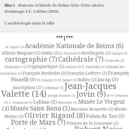
Rha
8 - Maisons et hôtels de Reims XIIe-XIXe siècles
Hommage à E. Leblan (2010)
L’archéologie dans la ville
***|***
Académie Nationale de Reims
(6)
A. Lajoie
(1)
Album Maquart
(2)
Attila
(2)
Boulingrin
(2)
B. Decrock
(1)
Canopé
(1)
cartographie
(7)
Cathédrale
(7)
Cavalcade
(1)
Cryptoportique
(2)
Charpentes
(1)
Deneux
(1)
E. Panofsky
(1)
Fontaine des
François
François Berthelot
(2)
François Lefèvre
(2)
Boucheries
(1)
Pinnelli
(3)
Inrap
(3)
Halles
(2)
H. Deneux
(1)
H. Jadart
(1)
Jean-Jacques
Inscription
(2)
J. Adhémar
(1)
Valette
(14)
Jovin
(9)
Joseph Bouvier
(1)
JP et J Husson
Musée Le Vergeur
Leblan
(3)
(1)
L. Demaison
(1)
Mausolée
(1)
Musée Saint-Remi
(5)
(4)
Narcisse Brunette
(2)
Nicole
Olivier Rigaud
(8)
Palais du Tau
(3)
Moine
(2)
Porte de Mars
(7)
Princes de la Jeunesse
(2)