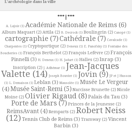
L’archéologie dans la ville
***|***
Académie Nationale de Reims
(6)
A. Lajoie
(1)
Album Maquart
(2)
Attila
(2)
Boulingrin
(2)
B. Decrock
(1)
Canopé
(1)
cartographie
(7)
Cathédrale
(7)
Cavalcade
(1)
Cryptoportique
(2)
Charpentes
(1)
Deneux
(1)
E. Panofsky
(1)
Fontaine des
François
François Berthelot
(2)
François Lefèvre
(2)
Boucheries
(1)
Pinnelli
(3)
Inrap
(3)
Halles
(2)
H. Deneux
(1)
H. Jadart
(1)
Jean-Jacques
Inscription
(2)
J. Adhémar
(1)
Valette
(14)
Jovin
(9)
Joseph Bouvier
(1)
JP et J Husson
Musée Le Vergeur
Leblan
(3)
(1)
L. Demaison
(1)
Mausolée
(1)
Musée Saint-Remi
(5)
(4)
Narcisse Brunette
(2)
Nicole
Olivier Rigaud
(8)
Palais du Tau
(3)
Moine
(2)
Porte de Mars
(7)
Princes de la Jeunesse
(2)
Robert Neiss
ReimsAvant
(4)
Remparts
(2)
(12)
Tennis Club de Reims
(3)
Vincent
Tramway
(2)
Barbin
(3)