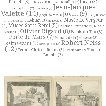
Pinnelli
(3)
Inrap
(3)
Halles
(2)
H. Deneux
(1)
H. Jadart
(1)
Jean-Jacques
Inscription
(2)
J. Adhémar
(1)
Valette
(14)
Jovin
(9)
Joseph Bouvier
(1)
JP et J Husson
Musée Le Vergeur
Leblan
(3)
(1)
L. Demaison
(1)
Mausolée
(1)
Musée Saint-Remi
(5)
(4)
Narcisse Brunette
(2)
Nicole
Olivier Rigaud
(8)
Palais du Tau
(3)
Moine
(2)
Porte de Mars
(7)
Princes de la Jeunesse
(2)
Robert Neiss
ReimsAvant
(4)
Remparts
(2)
(12)
Tennis Club de Reims
(3)
Vincent
Tramway
(2)
Barbin
(3)