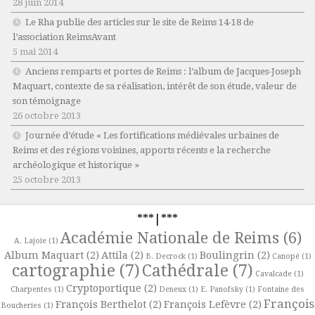
28 juin 2014
Le Rha publie des articles sur le site de Reims 14-18 de
l’association ReimsAvant
5 mai 2014
Anciens remparts et portes de Reims : l’album de Jacques-Joseph
Maquart, contexte de sa réalisation, intérêt de son étude, valeur de
son témoignage
26 octobre 2013
Journée d’étude « Les fortifications médiévales urbaines de
Reims et des régions voisines, apports récents e la recherche
archéologique et historique »
25 octobre 2013
***|***
Académie Nationale de Reims
(6)
A. Lajoie
(1)
Album Maquart
(2)
Attila
(2)
Boulingrin
(2)
B. Decrock
(1)
Canopé
(1)
cartographie
(7)
Cathédrale
(7)
Cavalcade
(1)
Cryptoportique
(2)
Charpentes
(1)
Deneux
(1)
E. Panofsky
(1)
Fontaine des
François
François Berthelot
(2)
François Lefèvre
(2)
Boucheries
(1)