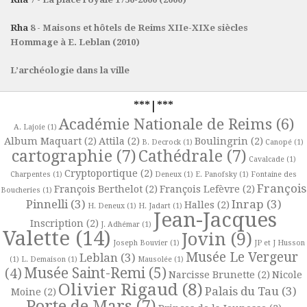
Rha
8 - Maisons et hôtels de Reims XIIe-XIXe siècles
Hommage à E. Leblan (2010)
L’archéologie dans la ville
***|***
Académie Nationale de Reims
(6)
A. Lajoie
(1)
Album Maquart
(2)
Attila
(2)
Boulingrin
(2)
B. Decrock
(1)
Canopé
(1)
cartographie
(7)
Cathédrale
(7)
Cavalcade
(1)
Cryptoportique
(2)
Charpentes
(1)
Deneux
(1)
E. Panofsky
(1)
Fontaine des
François
François Berthelot
(2)
François Lefèvre
(2)
Boucheries
(1)
Pinnelli
(3)
Inrap
(3)
Halles
(2)
H. Deneux
(1)
H. Jadart
(1)
Jean-Jacques
Inscription
(2)
J. Adhémar
(1)
Valette
(14)
Jovin
(9)
Joseph Bouvier
(1)
JP et J Husson
Musée Le Vergeur
Leblan
(3)
(1)
L. Demaison
(1)
Mausolée
(1)
Musée Saint-Remi
(5)
(4)
Narcisse Brunette
(2)
Nicole
Olivier Rigaud
(8)
Palais du Tau
(3)
Moine
(2)
Porte de Mars
(7)