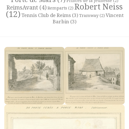
Princes de la Jeunesse
(2)
Robert Neiss
ReimsAvant
(4)
Remparts
(2)
(12)
Tennis Club de Reims
(3)
Vincent
Tramway
(2)
Barbin
(3)