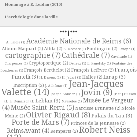
Hommage à E. Leblan (2010)
L’archéologie dans la ville
***|***
Académie Nationale de Reims
(6)
A. Lajoie
(1)
Album Maquart
(2)
Attila
(2)
Boulingrin
(2)
B. Decrock
(1)
Canopé
(1)
cartographie
(7)
Cathédrale
(7)
Cavalcade
(1)
Cryptoportique
(2)
Charpentes
(1)
Deneux
(1)
E. Panofsky
(1)
Fontaine des
François
François Berthelot
(2)
François Lefèvre
(2)
Boucheries
(1)
Pinnelli
(3)
Inrap
(3)
Halles
(2)
H. Deneux
(1)
H. Jadart
(1)
Jean-Jacques
Inscription
(2)
J. Adhémar
(1)
Valette
(14)
Jovin
(9)
Joseph Bouvier
(1)
JP et J Husson
Musée Le Vergeur
Leblan
(3)
(1)
L. Demaison
(1)
Mausolée
(1)
Musée Saint-Remi
(5)
(4)
Narcisse Brunette
(2)
Nicole
Olivier Rigaud
(8)
Palais du Tau
(3)
Moine
(2)
Porte de Mars
(7)
Princes de la Jeunesse
(2)
Robert Neiss
ReimsAvant
(4)
Remparts
(2)