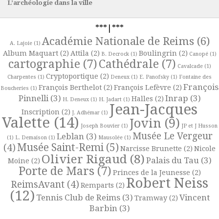
L’archéologie dans la ville
***|***
Académie Nationale de Reims
(6)
A. Lajoie
(1)
Album Maquart
(2)
Attila
(2)
Boulingrin
(2)
B. Decrock
(1)
Canopé
(1)
cartographie
(7)
Cathédrale
(7)
Cavalcade
(1)
Cryptoportique
(2)
Charpentes
(1)
Deneux
(1)
E. Panofsky
(1)
Fontaine des
François
François Berthelot
(2)
François Lefèvre
(2)
Boucheries
(1)
Pinnelli
(3)
Inrap
(3)
Halles
(2)
H. Deneux
(1)
H. Jadart
(1)
Jean-Jacques
Inscription
(2)
J. Adhémar
(1)
Valette
(14)
Jovin
(9)
Joseph Bouvier
(1)
JP et J Husson
Musée Le Vergeur
Leblan
(3)
(1)
L. Demaison
(1)
Mausolée
(1)
Musée Saint-Remi
(5)
(4)
Narcisse Brunette
(2)
Nicole
Olivier Rigaud
(8)
Palais du Tau
(3)
Moine
(2)
Porte de Mars
(7)
Princes de la Jeunesse
(2)
Robert Neiss
ReimsAvant
(4)
Remparts
(2)
(12)
Tennis Club de Reims
(3)
Vincent
Tramway
(2)
Barbin
(3)