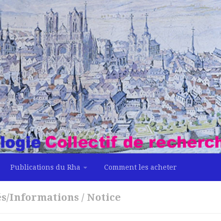
Publications du Rha
Comment les acheter
és/Informations
/
Notice