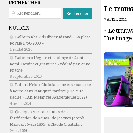
RECHERCHER
Le tramw
Rechercher :
7 AVRIL 2011
NOTICES
« Le tramw
Une image 
L’album Rha 7 d’Olivier Rigaud « La place
Royale 1750-2000 »
1 juillet 2026
L’album « L’église et l’abbaye de Saint
Remi. Dessins et gravures » réalisé par Anne
Prache
9 septembre 2025
Robert Neiss :
Christianisme et urbanisme
à Reims dans l’antiquité tardive (IIIe-VIIe
siècles)
(TAR, Mélanges Académiques 2022)
4 avril 2024
Quelques vues anciennes de la
fortification de Reims : de Jacques-Joseph
Maquart (vers 1855) à Claude Chastillon
(vers 1590)