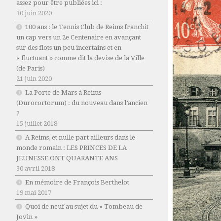
assez pour être publiées ici :
30 juin 2020
100 ans : le Tennis Club de Reims franchit
un cap vers un 2e Centenaire en avançant
sur des flots un peu incertains et en
« fluctuant » comme dit la devise de la Ville
(de Paris)
21 juin 2020
La Porte de Mars à Reims
(Durocortorum) : du nouveau dans l’ancien
?
15 juillet 2018
A Reims, et nulle part ailleurs dans le
monde romain : LES PRINCES DE LA
JEUNESSE ONT QUARANTE ANS
30 avril 2018
En mémoire de François Berthelot
19 mai 2017
Quoi de neuf au sujet du « Tombeau de
Jovin »