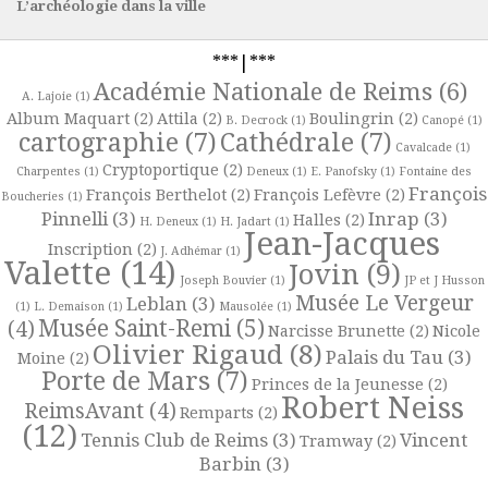
L’archéologie dans la ville
***|***
Académie Nationale de Reims
(6)
A. Lajoie
(1)
Album Maquart
(2)
Attila
(2)
Boulingrin
(2)
B. Decrock
(1)
Canopé
(1)
cartographie
(7)
Cathédrale
(7)
Cavalcade
(1)
Cryptoportique
(2)
Charpentes
(1)
Deneux
(1)
E. Panofsky
(1)
Fontaine des
François
François Berthelot
(2)
François Lefèvre
(2)
Boucheries
(1)
Pinnelli
(3)
Inrap
(3)
Halles
(2)
H. Deneux
(1)
H. Jadart
(1)
Jean-Jacques
Inscription
(2)
J. Adhémar
(1)
Valette
(14)
Jovin
(9)
Joseph Bouvier
(1)
JP et J Husson
Musée Le Vergeur
Leblan
(3)
(1)
L. Demaison
(1)
Mausolée
(1)
Musée Saint-Remi
(5)
(4)
Narcisse Brunette
(2)
Nicole
Olivier Rigaud
(8)
Palais du Tau
(3)
Moine
(2)
Porte de Mars
(7)
Princes de la Jeunesse
(2)
Robert Neiss
ReimsAvant
(4)
Remparts
(2)
(12)
Tennis Club de Reims
(3)
Vincent
Tramway
(2)
Barbin
(3)