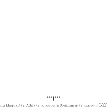
***|***
ca
um Maquart
(2)
Attila
(2)
Boulingrin
(2)
B. Decrock
(1)
Canopé
(1)