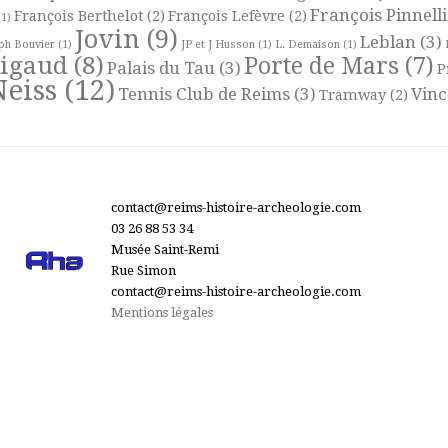
François Pinnelli
François Berthelot
(2)
François Lefèvre
(2)
1)
Jovin
(9)
Leblan
(3)
ph Bouvier
(1)
JP et J Husson
(1)
L. Demaison
(1)
Rigaud
(8)
Porte de Mars
(7)
Palais du Tau
(3)
P
Neiss
(12)
Tennis Club de Reims
(3)
Vinc
Tramway
(2)
contact@reims-histoire-archeologie.com
03 26 88 53 34
Musée Saint-Remi
Rue Simon
contact@reims-histoire-archeologie.com
Mentions légales