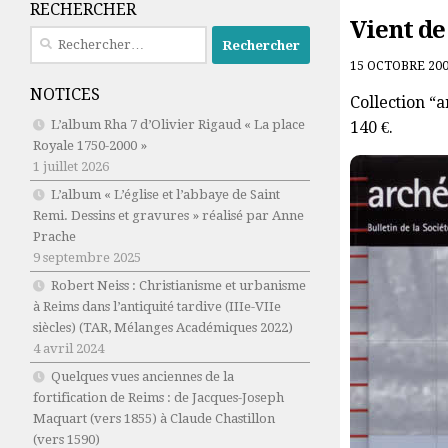
RECHERCHER
Vient de
Rechercher :
15 OCTOBRE 20
NOTICES
Collection “
L’album Rha 7 d’Olivier Rigaud « La place
140 €.
Royale 1750-2000 »
1 juillet 2026
L’album « L’église et l’abbaye de Saint
Remi. Dessins et gravures » réalisé par Anne
Prache
9 septembre 2025
Robert Neiss :
Christianisme et urbanisme
à Reims dans l’antiquité tardive (IIIe-VIIe
siècles)
(TAR, Mélanges Académiques 2022)
4 avril 2024
Quelques vues anciennes de la
fortification de Reims : de Jacques-Joseph
Maquart (vers 1855) à Claude Chastillon
(vers 1590)