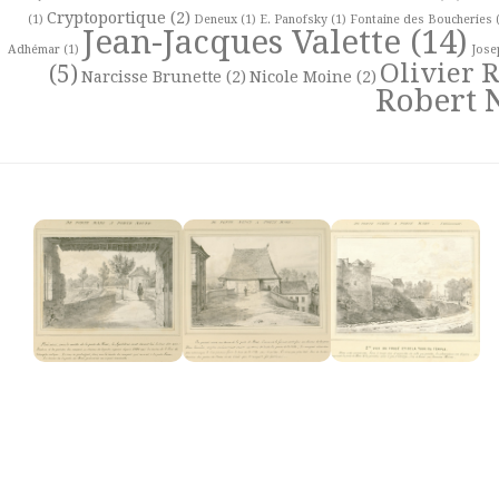
Cryptoportique
(2)
(1)
Deneux
(1)
E. Panofsky
(1)
Fontaine des Boucheries
(
Jean-Jacques Valette
(14)
Adhémar
(1)
Jose
Olivier 
(5)
Narcisse Brunette
(2)
Nicole Moine
(2)
Robert 