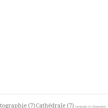
rtographie
(7)
Cathédrale
(7)
Cavalcade
(1)
Charpentes