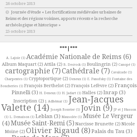
26 octobre 2013
Journée d’étude « Les fortifications médiévales urbaines de
Reims et des régions voisines, apports récents e la recherche
archéologique et historique »
25 octobre 2013
***|***
Académie Nationale de Reims
(6)
A. Lajoie
(1)
Album Maquart
(2)
Attila
(2)
Boulingrin
(2)
B. Decrock
(1)
Canopé
(1)
cartographie
(7)
Cathédrale
(7)
Cavalcade
(1)
Cryptoportique
(2)
Charpentes
(1)
Deneux
(1)
E. Panofsky
(1)
Fontaine des
François
François Berthelot
(2)
François Lefèvre
(2)
Boucheries
(1)
Pinnelli
(3)
Inrap
(3)
Halles
(2)
H. Deneux
(1)
H. Jadart
(1)
Jean-Jacques
Inscription
(2)
J. Adhémar
(1)
Valette
(14)
Jovin
(9)
Joseph Bouvier
(1)
JP et J Husson
Musée Le Vergeur
Leblan
(3)
(1)
L. Demaison
(1)
Mausolée
(1)
Musée Saint-Remi
(5)
(4)
Narcisse Brunette
(2)
Nicole
Olivier Rigaud
(8)
Palais du Tau
(3)
Moine
(2)