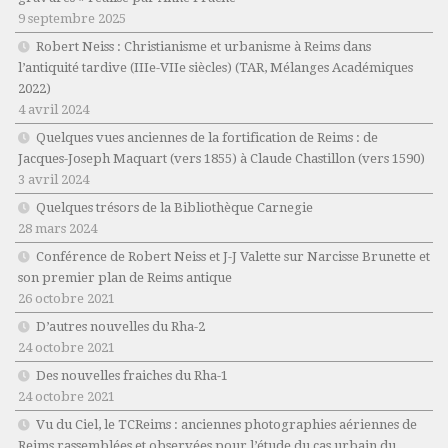
9 septembre 2025
Robert Neiss :
Christianisme et urbanisme à Reims dans
l’antiquité tardive (IIIe-VIIe siècles)
(TAR, Mélanges Académiques
2022)
4 avril 2024
Quelques vues anciennes de la fortification de Reims : de
Jacques-Joseph Maquart (vers 1855) à Claude Chastillon (vers 1590)
3 avril 2024
Quelques trésors de la Bibliothèque Carnegie
28 mars 2024
Conférence de Robert Neiss et J-J Valette sur Narcisse Brunette et
son premier plan de Reims antique
26 octobre 2021
D’autres nouvelles du Rha-2
24 octobre 2021
Des nouvelles fraiches du Rha-1
24 octobre 2021
Vu du Ciel, le TCReims : anciennes photographies aériennes de
Reims rassemblées et observées pour l’étude du cas urbain du