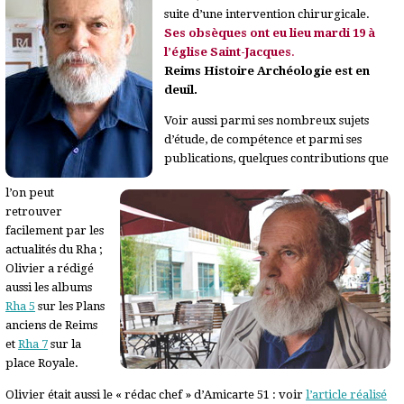
suite d’une intervention chirurgicale.
Ses obsèques ont eu lieu mardi 19 à
l’église Saint-Jacques
.
Reims Histoire Archéologie est en
deuil.
Voir aussi parmi ses nombreux sujets
d’étude, de compétence et parmi ses
publications, quelques contributions que
l’on peut
retrouver
facilement par les
actualités du Rha ;
Olivier a rédigé
aussi les albums
Rha 5
sur les Plans
anciens de Reims
et
Rha 7
sur la
place Royale.
Olivier était aussi le « rédac chef » d’Amicarte 51 : voir
l’article réalisé