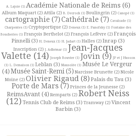
Académie Nationale de Reims
(6)
A. Lajoie
(1)
Album Maquart
(2)
Attila
(2)
Boulingrin
(2)
B. Decrock
(1)
Canopé
(1)
cartographie
(7)
Cathédrale
(7)
Cavalcade
(1)
Cryptoportique
(2)
Charpentes
(1)
Deneux
(1)
E. Panofsky
(1)
Fontaine des
François
François Berthelot
(2)
François Lefèvre
(2)
Boucheries
(1)
Pinnelli
(3)
Inrap
(3)
Halles
(2)
H. Deneux
(1)
H. Jadart
(1)
Jean-Jacques
Inscription
(2)
J. Adhémar
(1)
Valette
(14)
Jovin
(9)
Joseph Bouvier
(1)
JP et J Husson
Musée Le Vergeur
Leblan
(3)
(1)
L. Demaison
(1)
Mausolée
(1)
Musée Saint-Remi
(5)
(4)
Narcisse Brunette
(2)
Nicole
Olivier Rigaud
(8)
Palais du Tau
(3)
Moine
(2)
Porte de Mars
(7)
Princes de la Jeunesse
(2)
Robert Neiss
ReimsAvant
(4)
Remparts
(2)
(12)
Tennis Club de Reims
(3)
Vincent
Tramway
(2)
Barbin
(3)