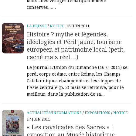
Mars : des vestiges remarquablement
conservés…...
LA PRESSE
/
NOTICE
18 JUIN 2011
Histoire ? mythe et légendes,
idéologies et Péril jaune, tourisme
européen et patrimoine local (petit,
caché mais réel…)
Le journal L’Union du Dimanche (16-6-2011) se
perd, corps et âme, entre Reims, les Champs
Catalauniques champenois et les steppes de
l’Asie centrale (p. 2) mais se retrouve, pour le
meilleur, dans la publication de sa...
ACTUALITÉS/INFORMATIONS
/
EXPOSITIONS
/
NOTICE
17 JUIN 2011
« Les cavalcades des Sacres » :
exposition au Musée historique