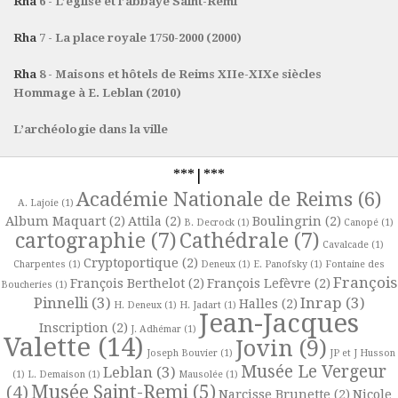
Rha
6 - L’église et l’abbaye Saint-Remi
Rha
7 - La place royale 1750-2000 (2000)
Rha
8 - Maisons et hôtels de Reims XIIe-XIXe siècles
Hommage à E. Leblan (2010)
L’archéologie dans la ville
***|***
Académie Nationale de Reims
(6)
A. Lajoie
(1)
Album Maquart
(2)
Attila
(2)
Boulingrin
(2)
B. Decrock
(1)
Canopé
(1)
cartographie
(7)
Cathédrale
(7)
Cavalcade
(1)
Cryptoportique
(2)
Charpentes
(1)
Deneux
(1)
E. Panofsky
(1)
Fontaine des
François
François Berthelot
(2)
François Lefèvre
(2)
Boucheries
(1)
Pinnelli
(3)
Inrap
(3)
Halles
(2)
H. Deneux
(1)
H. Jadart
(1)
Jean-Jacques
Inscription
(2)
J. Adhémar
(1)
Valette
(14)
Jovin
(9)
Joseph Bouvier
(1)
JP et J Husson
Musée Le Vergeur
Leblan
(3)
(1)
L. Demaison
(1)
Mausolée
(1)
Musée Saint-Remi
(5)
(4)
Narcisse Brunette
(2)
Nicole